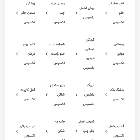
ندلی
رودری جلو
روکش
بوش اکسل
چپ
ستون جلو
لکسوس
س
لکسوس
لکسوس
گرمکن
ن
شیشه درب
کلید روی
صندلی
جلو راست
فرمان
خودرو
س
لکسوس
لکسوس
لکسوس
ایربگ
ریل صندلی
 باک
قفل کاپوت
داشبورد
شاگرد
س
لکسوس
لکسوس
لکسوس
کمربند ایمنی
قاب مه
بکسل
درب رادیاتور
جلو چپ
شکن
س
لکسوس