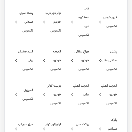
قاب
نوار دور درب
پشت سری
خودرو
دستگیره
خودرو
صندلی
س
درب
لکسوس
لکسوس
لکسوس
چراغ سقفی
کاپوت
کلید صندلی
ی عقب
خودرو
خودرو
برقی
س
لکسوس
لکسوس
لکسوس
 ایمنی
کمربند ایمنی
یونیت کولر
فلایویل
عقب
خودرو
لکسوس
س
لکسوس
لکسوس
براکت سپر
اواپراتور کولر
میل سوپاپ
ر