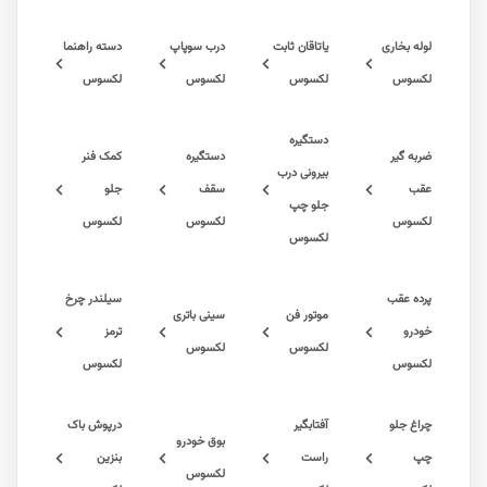
بخاری
یاتاقان ثابت
درب سوپاپ
دسته راهنما
س
لکسوس
لکسوس
لکسوس
دستگیره
گیر
دستگیره
کمک فنر
بیرونی درب
سقف
جلو
جلو چپ
س
لکسوس
لکسوس
لکسوس
عقب
سیلندر چرخ
موتور فن
سینی باتری
ترمز
لکسوس
لکسوس
س
لکسوس
جلو
آفتابگیر
درپوش باک
بوق خودرو
راست
بنزین
لکسوس