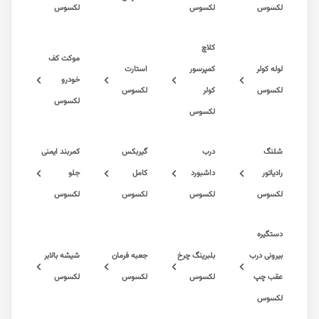
س
لکسوس
لکسوس
کلاچ
موکت کف
ولر
کمپرسور
استارت
خودرو
س
کولر
لکسوس
لکسوس
لکسوس
درب
گیربکس
کمربند ایمنی
ر
داشبورد
کامل
جلو
س
لکسوس
لکسوس
لکسوس
ره
ی درب
بلبرینگ چرخ
جعبه فرمان
شیشه بالابر
چپ
لکسوس
لکسوس
لکسوس
س