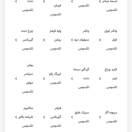
دینام
دنده
لکسوس
فرمان
س
لکسوس
لکسوس
اویل
واشر
پایه فیلتر
چرخ دنده
منیفولد دود
روغن
گیربکس
س
لکسوس
لکسوس
لکسوس
بوش
چراغ
گردگیر دسته
ایربگ زانو
سیلندر
دنده
لکسوس
موتور
س
لکسوس
لکسوس
فیلتر
مکانیزم
گاز
سیبک طبق
گیربکس
شیشه بالابر
س
لکسوس
لکسوس
لکسوس