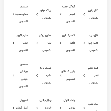
گردگیر جعبه
سنسور
اتری
رینگ موتور
فرمان
دمای محیط
س
لکسوس
لکسوس
لکسوس
رب
لاستیک آویز
مخزن روغن
منبع اگزوز
چپ
اگزوز
ترمز
عقب
س
لکسوس
لکسوس
لکسوس
سنسور
لیپر
دیسک ترمز
بلبرینگ کلاچ
چرخش
عقب
لکسوس
خودرو
س
لکسوس
لکسوس
واشر کارتل
چراغ جانبی
اسپیرال
عقب
روغن
خودرو
کیبل فرمان