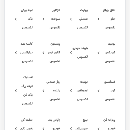
راغ
یونیت
انژکتور
لوله پرکن
صندلی
سوخت
باک
س
لکسوس
لکسوس
لکسوس
پیستون
کاسه نمد
باربند خودرو
کس
کالیپر ترمز
دیفرانسیل
لکسوس
س
لکسوس
لکسوس
لاستیک
سور
یونیت
ریل صندلی
تیغه برف
ایموبلایزر
راننده
پاک کن
س
لکسوس
لکسوس
لکسوس
 فن
پیچ
زاپاس بند
سفت کن
سرسیلندر
خودرو
زنجیر تایم