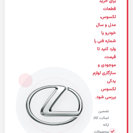
ی خرید
عات
سوس،
 و سال
رو یا
ره فنی را
 کنید تا
ت،
ودی و
گاری لوازم
ی
سوس
سی شود.
تضمین
اصالت کالا:
ارائه
محصولات