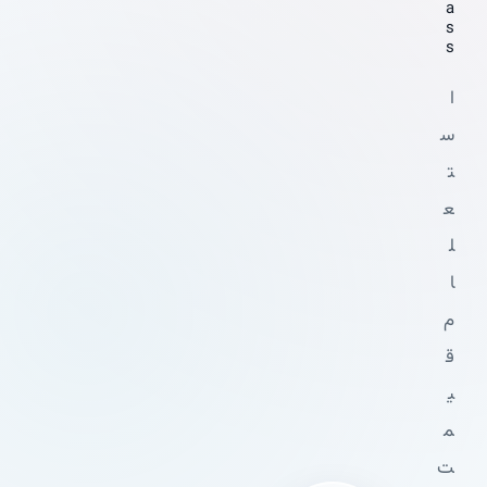
a
s
s
ا
س
ت
ع
ل
ا
م
ق
ی
م
ت