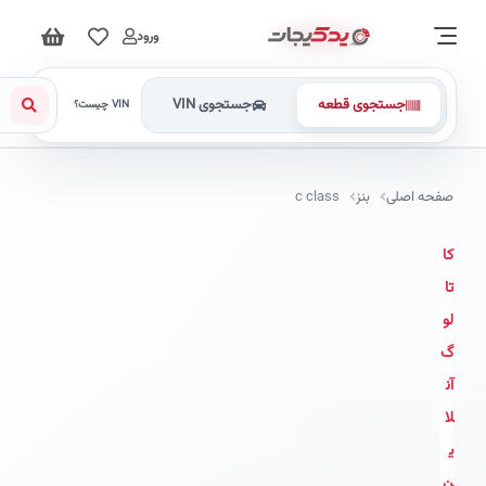
ورود
جستجوی قطعه
جستجوی VIN
VIN چیست؟
صفحه اصلی
بنز
c class
کا
تا
لو
گ
آن
لا
ی
ن