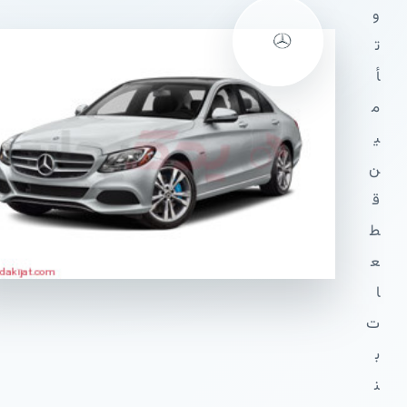
و
ت
أ
م
ی
ن
ق
ط
ع
ا
ت
ب
ن