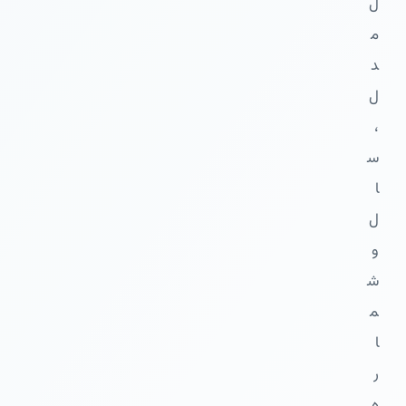
ل
م
د
ل
،
س
ا
ل
و
ش
م
ا
ر
ه