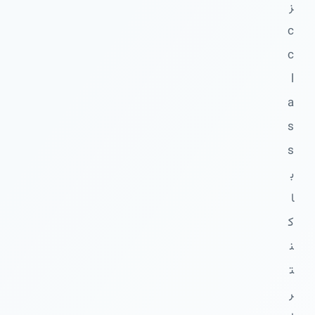
ز
c
c
l
a
s
s
ب
ا
ک
ن
ت
ر