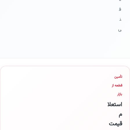
ف
ن
ی
تأمین
قطعه از
بازار
استعلا
م
قیمت