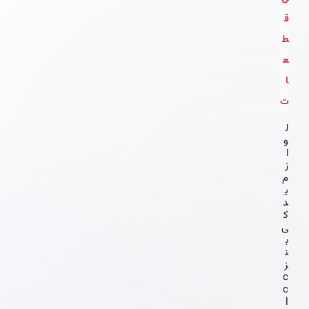
ق
ط
ع
ا
ت
ل
و
ا
ز
م
ی
د
ک
ی
ب
ن
ز
c
c
l