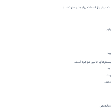
ور.
یم:
وند.
ند.
 دهد.
ط متخصص.