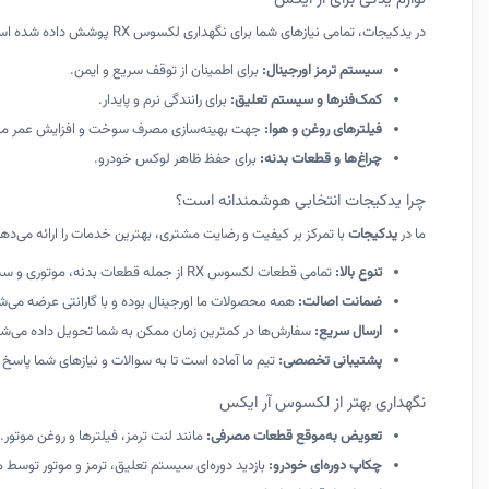
در یدکیجات، تمامی نیازهای شما برای نگهداری لکسوس RX پوشش داده شده است. برخی از قطعات پرفروش عبارت‌اند از:
سیستم ترمز اورجینال
:
برای اطمینان از توقف سریع و ایمن.
کمک‌فنرها و سیستم تعلیق
:
برای رانندگی نرم و پایدار.
فیلترهای روغن و هوا
:
جهت بهینه‌سازی مصرف سوخت و افزایش عمر موت
چراغ‌ها و قطعات بدنه
:
برای حفظ ظاهر لوکس خودرو.
چرا یدکیجات انتخابی هوشمندانه است؟
ما در
یدکیجات
با تمرکز بر کیفیت و رضایت مشتری، بهترین خدمات را ارائه می‌ده
تنوع بالا
:
تمامی قطعات لکسوس RX از جمله قطعات بدنه، موتوری و سیستم‌های جانبی موجود است.
ضمانت اصالت
:
همه محصولات ما اورجینال بوده و با گارانتی عرضه می‌ش
ارسال سریع
:
سفارش‌ها در کمترین زمان ممکن به شما تحویل داده می‌شو
پشتیبانی تخصصی
:
تیم ما آماده است تا به سوالات و نیازهای شما پاسخ
نگهداری بهتر از لکسوس آر ایکس
تعویض به‌موقع قطعات مصرفی
:
مانند لنت ترمز، فیلترها و روغن موتور.
چکاپ دوره‌ای خودرو
:
بازدید دوره‌ای سیستم تعلیق، ترمز و موتور توس