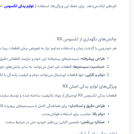
کم‌نظیر ارائه می‌دهد. برای حفظ این ویژگی‌ها، استفاده از
لوازم یدکی
لکسوس
اص
چالش‌های نگهداری از لکسوس RX
هر خودرویی با گذشت زمان و استفاده مداوم نیاز به تعویض برخی قطعات پیدا می‌کند. اما چرا لکسوس RX 
طراحی پیشرفته
:
سیستم‌های پیشرفته این خودرو نیازمند قطعاتی دقیق 
حساسیت سیستم‌ها
:
قطعات غیر اصل می‌توانند به سایر بخش‌های خودرو
دوام و کارایی
:
تنها قطعات اورجینال می‌توانند دوام و کیفیت رانندگی با لکسوس RX را تضم
ویژگی‌های لوازم یدکی اصلی RX
قطعات یدکی لکسوس RX اورجینال از مواد باکیفیت ساخته شده و توسط سازنده رسمی تأیید شده‌اند. این قطعات دارای ویژگی‌های زیر هستند:
طراحی دقیق و استاندارد
:
برای هماهنگی کامل با سیستم‌های پیچیده RX.
دوام بالا
:
مناسب برای استفاده طولانی‌مدت.
عملکرد بی‌نقص
:
تضمین کارایی بی‌نظیر خودرو حتی در شرایط سخت.
لوازم یدکی برای آر ایکس