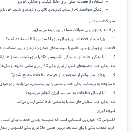
استفاده از قطعات اصلی
:
برای حفظ کیفیت و عملکرد خودرو.
رانندگی هوشمندانه
:
از شتاب‌گیری‌های ناگهانی و ترمزهای شدید خودداری 
سوالات متداول
در ادامه به مهم ترین سوالات شما در این زمینه می‌پردازیم
1. چرا باید از قطعات اورجینال برای لکسوس RX استفاده کنم؟
قطعات اورجینال بهترین تطابق با سیستم‌های خودرو را دارند و از بروز مشکل
2. آیا یدکی جات لوازم یدکی لکسوس RX را برای تمامی مدل‌ها ارائه می‌دهد؟
بله، یدکی جات مجموعه‌ای کامل از لوازم یدکی RX را برای تمامی مدل‌ها و سال‌های تولید ارائه می‌دهد.
3. چطور می‌توانم از موجودی و قیمت قطعات مطلع شوم؟
با مراجعه به وب‌سایت یدکی جات یا تماس با تیم پشتیبانی، می‌توانید از موجو
4. آیا ارسال قطعات به سراسر ایران انجام می‌شود؟
بله، یدکی جات سفارش‌های شما را به تمامی نقاط کشور ارسال می‌کند.
نتیجه‌گیری
لکسوس RX خودرویی استثنایی است که شایسته بهترین قطعات یدکی است. با خرید از
خرید قطعات یدکی را برای شما رقم بزنیم. همین حالا لوازم یدکی لکسوس را سفار