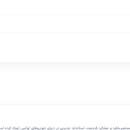
رترین SUV های لوکس جهان، با طراحی منحصربه‌فرد و عملکرد قدرتمند، استاندارد جدیدی در دنیای خودروهای لو