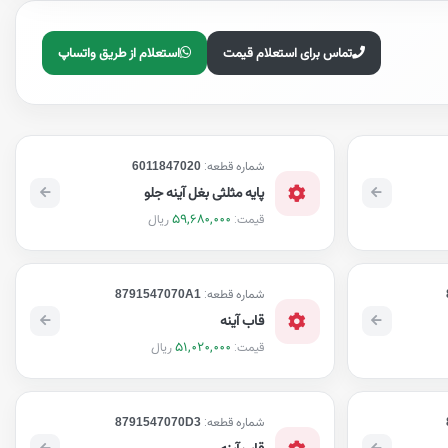
تماس برای استعلام قیمت
استعلام از طریق واتساپ
شماره قطعه:
6011847020
پایه مثلثی بغل آینه جلو
59,680,000
ریال
قیمت:
شماره قطعه:
8791547070A1
قاب آینه
51,020,000
ریال
قیمت:
شماره قطعه:
8791547070D3
قاب آینه