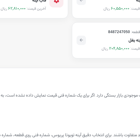
62,810,000
60,550,000
ریال
ریال
قیمت:
آخرین قیمت:
قطعه:
8487247050
ینه بغل
204,850,000
ریال
قیمت:
 موجودی بازار بستگی دارد. اگر برای یک شماره فنی قیمت نمایش داده نشده است، 
ید متفاوت باشند. برای انتخاب دقیق آینه تویوتا پریوس، شماره فنی روی قطعه، ش