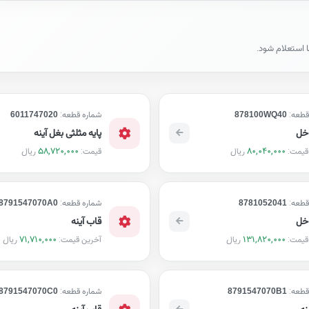
ا استعلام شود.
قطعه:
878100WQ40
شماره قطعه:
6011747020
اخل
پایه مثلثی بغل آینه
58,720,000
80,040,000
ریال
ریال
قیمت:
قیمت:
قطعه:
8781052041
شماره قطعه:
8791547070A0
اخل
قاب آینه
71,710,000
131,820,000
ریال
ریال
قیمت:
آخرین قیمت:
قطعه:
8791547070B1
شماره قطعه:
8791547070C0
نه
قاب آینه