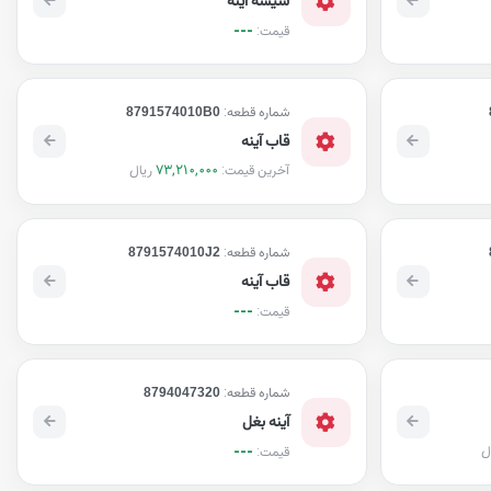
---
قیمت:
شماره قطعه:
8791574010B0
قاب آینه
73,210,000
ریال
آخرین قیمت:
شماره قطعه:
8791574010J2
قاب آینه
---
قیمت:
شماره قطعه:
8794047320
آینه بغل
ل
---
قیمت: