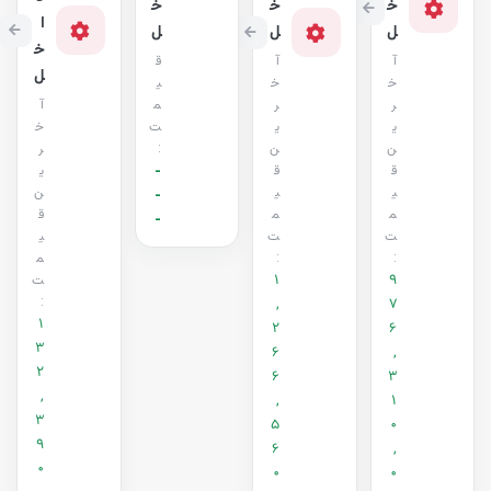
خ
خ
خ
ا
ل
ل
ل
خ
آ
آ
ق
ل
خ
خ
ی
ر
ر
م
آ
ی
ی
ت
خ
ن
ن
:
ر
ق
ق
-
ی
ی
ی
ن
-
م
م
ق
-
ت
ت
ی
:
:
م
1
9
ت
:
,
7
1
2
6
3
6
,
2
6
3
,
,
1
3
5
0
9
6
,
0
0
0