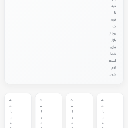
تید
تا
قیم
ت
روز از
بازار
برای
شما
استع
لام
شود.
ش
ش
ش
ش
م
م
م
م
ا
ا
ا
ا
ر
ر
ر
ر
ه
ه
ه
ه