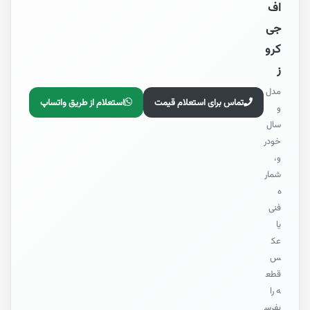
اف
جی
کرو
ز
مدل
تماس برای استعلام قیمت
استعلام از طریق واتساپ
و
سال
خودر
و،
شمار
ه
فنی
یا
عک
س
قطع
ه را
بفرس