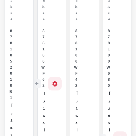
ق
ق
ق
ق
ط
ط
ط
ط
ع
ع
ع
ع
ه
ه
ه
ه
:
:
:
:
8
8
8
8
7
7
7
7
8
8
8
8
1
1
1
1
0
0
0
0
5
0
0
0
2
W
W
W
0
F
F
6
1
6
4
8
0
2
2
0
B
آ
آ
آ
1
ی
ی
ی
آ
ن
ن
ن
ی
ه
ه
ه
ن
د
د
د
ه
ا
ا
ا
د