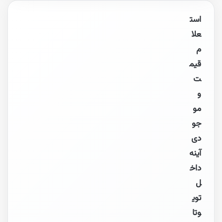
است
علا
م
قیم
ت
و
مو
جو
دی
آینه
داخ
ل
توی
وتا