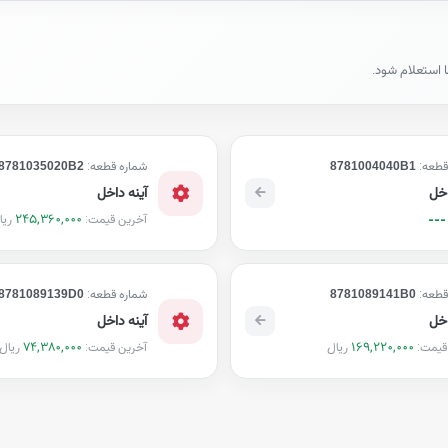
ا استعلام شود.
قطعه:
8781004040B1
شماره قطعه:
8781035020B2
اخل
آینه داخل
245,360,000
ریا
---
آخرین قیمت:
قطعه:
8781089141B0
شماره قطعه:
8781089139D0
اخل
آینه داخل
74,380,000
169,220,000
ریال
ریال
قیمت:
آخرین قیمت: