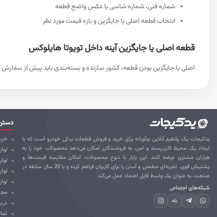
شماره فنی، شماره شاسی یا عکس واضح قطعه
انتخاب قطعه اصلی یا جایگزین و بازه قیمت مورد نظر
قطعه اصلی یا جایگزین آینه داخل تویوتا هایلوکس
اصلی یا جایگزین بودن قطعه، کشور سازنده و بسته‌بندی باید پیش از سفارش م
دستر
یدکیجات یک پلتفرم آنلاین نوآورانه برای خرید و فروش قطعات یدکی خودرو است که با
خرید
ایجاد یک محیط کاربرپسند و امن، به فروشندگان امکان می‌دهد محصولات خود را به
لواز
هزاران مشتری عرضه کنند. این بازار با تنوع محصولات، امکان مقایسه قیمت‌ها و
لوا
پشتیبانی قوی، تجربه‌ای مطمئن و آسان را برای کاربران فراهم کرده و با 20 سال سابقه در
لواز
صنعت، به عنوان یک واسط قابل اعتماد عمل می‌کند.
لواز
شبکه‌های اجتماعی
مجل
بله
درب
تما