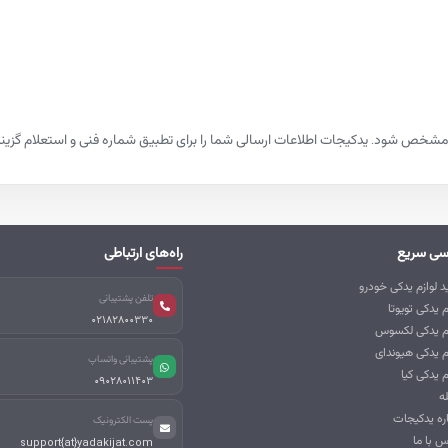
شخص شود. یدکیجات اطلاعات ارسالی شما را برای تطبیق شماره فنی و استعلام گزینه‌ها
سی سریع
راه‌های ارتباطی
 لوازم یدکی خودرو
تلفن پشتیبانی
م یدکی تویوتا
02182800330
زم یدکی لکسوس
م یدکی هیوندای
پشتیبانی واتساپ
م یدکی کیا
09028011403
ه
اره یدکیجات
پست الکترونیک
س با ما
support{at}yadakijat.com