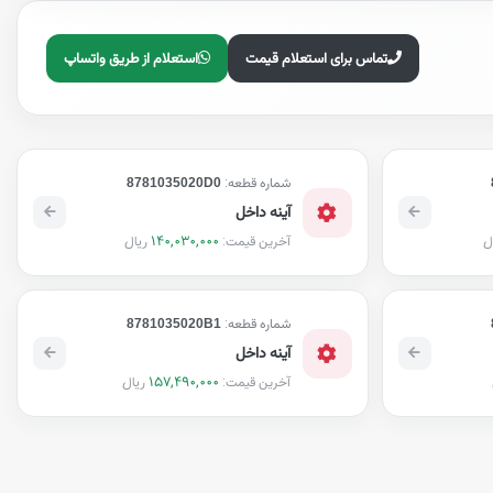
تماس برای استعلام قیمت
استعلام از طریق واتساپ
شماره قطعه:
8781035020D0
آینه داخل
140,030,000
ل
ریال
آخرین قیمت:
شماره قطعه:
8781035020B1
آینه داخل
157,490,000
ریال
آخرین قیمت: