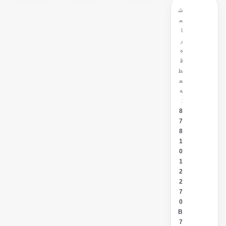
ش
م
ا
ر
ه
ق
ط
ع
ه
:
8
7
8
1
0
1
2
2
7
0
B
7