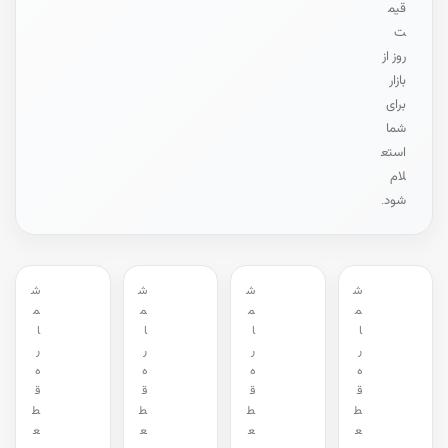
قیم
ت
روز از
بازار
برای
شما
استع
لام
شود.
ش
ش
ش
ش
م
م
م
م
ا
ا
ا
ا
ر
ر
ر
ر
ه
ه
ه
ه
ق
ق
ق
ق
ط
ط
ط
ط
ع
ع
ع
ع