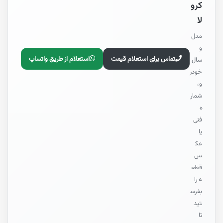
کرو
لا
مدل
و
تماس برای استعلام قیمت
استعلام از طریق واتساپ
سال
خودر
و،
شمار
ه
فنی
یا
عک
س
قطع
ه را
بفرس
تید
تا