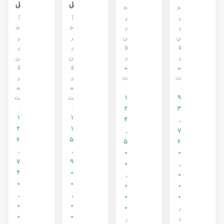
ل
ل
خ
خ
ر
ر
آ
آ
ی
ی
خ
خ
ن
ن
ر
ر
ق
ق
ی
ی
ی
ی
ن
ن
م
م
ق
ق
ت
ت
ی
ی
:
:
م
م
1
9
ت
ت
:
:
2
3
1
1
4
,
2
1
,
7
6
5
5
6
,
,
0
0
7
9
0
,
4
0
,
0
0
0
0
0
,
,
0
0
0
0
0
ر
0
0
ی
ر