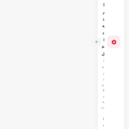
آ
ی
ن
ه
د
ا
خ
ل
آ
خ
ر
ی
ن
ق
ی
م
ت
:
1
0