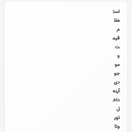
است
علا
م
قیم
ت
و
مو
جو
دی
آینه
داخ
ل
توی
وتا