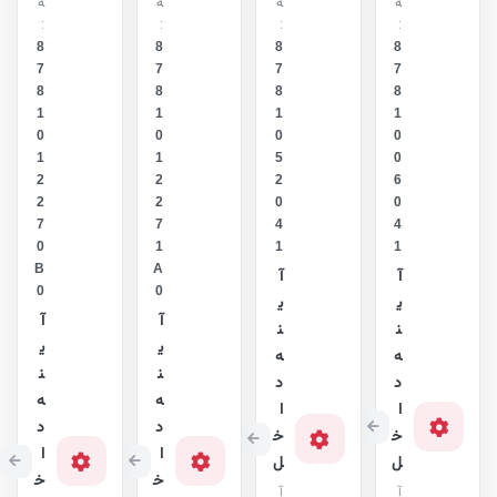
ه
ه
ه
ه
:
:
:
:
8
8
8
8
7
7
7
7
8
8
8
8
1
1
1
1
0
0
0
0
1
1
5
0
2
2
2
6
2
2
0
0
7
7
4
4
0
1
1
1
B
A
آ
آ
0
0
ی
ی
آ
آ
ن
ن
ی
ی
ه
ه
ن
ن
د
د
ه
ه
ا
ا
د
د
خ
خ
ا
ا
ل
ل
خ
خ
آ
آ