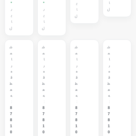
0
0
ا
ی
ر
ر
ل
ا
ی
ی
ل
ا
ا
ل
ل
ش
ش
ش
ش
م
م
م
م
ا
ا
ا
ا
ر
ر
ر
ر
ه
ه
ه
ه
ق
ق
ق
ق
ط
ط
ط
ط
ع
ع
ع
ع
ه
ه
ه
ه
:
:
:
:
8
8
8
8
7
7
7
7
8
8
8
8
1
1
1
1
0
0
0
0