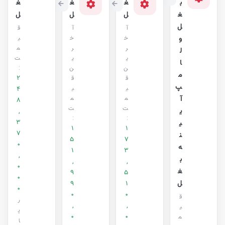
ب
غ
غ
غ
غ
ل
ل
ل
ل
آ
آ
ق
و
خ
خ
ی
ر
ر
م
ل
ی
ی
ت
ا
ن
ن
:
م
2
ق
ق
پ
ی
ی
4
آ
م
م
8
ت
ت
ی
,
:
:
3
ی
1
1
7
ن
5
7
0
ه
1
3
,
ب
,
,
0
غ
9
5
0
ل
1
9
0
0
0
ق
ر
,
,
ی
ی
0
0
م
ا