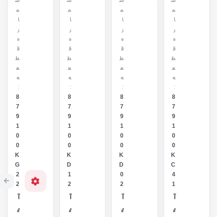
ش
ش
ش
ش
م
م
م
م
ا
ا
ا
ا
ر
ر
ر
ر
ه
ه
ه
ه
ق
ق
ق
ق
ط
ط
ط
ط
ع
ع
ع
ع
ه
ه
ه
ه
:
:
:
:
8
8
8
8
7
7
7
7
9
9
9
9
1
1
1
1
0
0
0
0
0
0
0
0
K
K
K
K
G
D
D
C
2
1
0
4
2
2
2
1
آ
آ
آ
آ
ی
ی
ی
ی