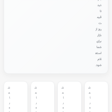
تید
تا
قیم
ت
روز از
بازار
برای
شما
استع
لام
شود.
ش
ش
ش
ش
م
م
م
م
ا
ا
ا
ا
ر
ر
ر
ر
ه
ه
ه
ه