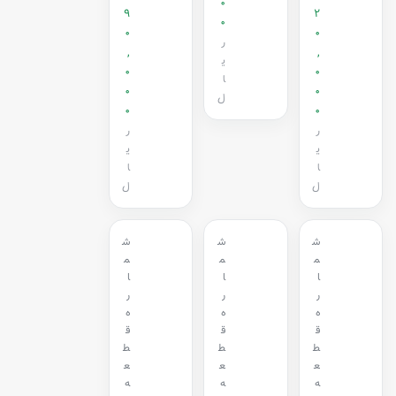
0
9
2
0
0
0
ر
,
,
ی
0
0
ا
0
0
ل
0
0
ر
ر
ی
ی
ا
ا
ل
ل
ش
ش
ش
م
م
م
ا
ا
ا
ر
ر
ر
ه
ه
ه
ق
ق
ق
ط
ط
ط
ع
ع
ع
ه
ه
ه