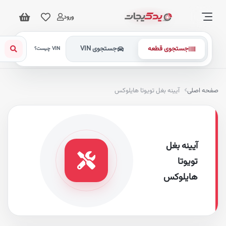
ورود
جستجوی قطعه
جستجوی VIN
VIN چیست؟
فحه اصلی
آیینه بغل تویوتا هایلوکس
آیینه بغل
تویوتا
هایلوکس