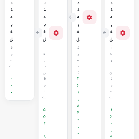
ی
ی
ی
ی
ن
ن
ن
ن
ه
ه
ه
ه
ب
ب
ب
ب
غ
غ
غ
غ
ل
ل
ل
ل
آ
ق
آ
ق
خ
ی
خ
ی
ر
م
ر
م
ی
ت
ی
ت
ن
:
ن
:
2
ق
ق
-
ی
6
ی
-
م
م
1
-
ت
ت
,
:
:
8
5
1
4
5
6
0
4
0
,
,
,
0
8
9