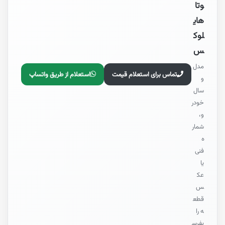
وتا
های
لوک
س
مدل
تماس برای استعلام قیمت
استعلام از طریق واتساپ
و
سال
خودر
و،
شمار
ه
فنی
یا
عک
س
قطع
ه را
بفرس