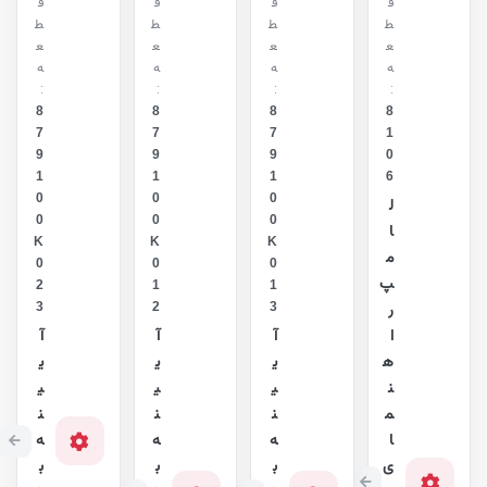
ق
ق
ق
ق
ط
ط
ط
ط
ع
ع
ع
ع
ه
ه
ه
ه
:
:
:
:
8
8
8
8
7
7
7
1
9
9
9
0
1
1
1
6
0
0
0
ل
0
0
0
ا
K
K
K
م
0
0
0
پ
2
1
1
3
2
3
ر
ا
آ
آ
آ
ه
ی
ی
ی
ن
ی
ی
ی
م
ن
ن
ن
ا
ه
ه
ه
ی
ب
ب
ب