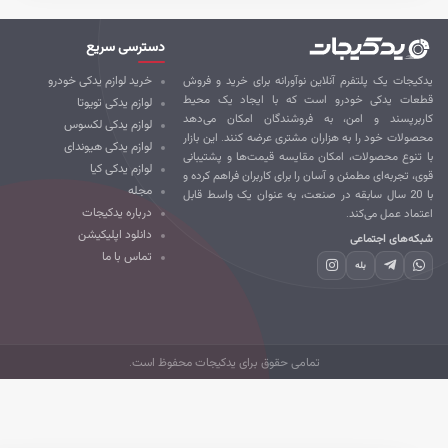
دسترسی سریع
کیجات یک پلتفرم آنلاین نوآورانه برای خرید و فروش
خرید لوازم یدکی خودرو
طعات یدکی خودرو است که با ایجاد یک محیط
لوازم یدکی تویوتا
ربرپسند و امن، به فروشندگان امکان می‌دهد
لوازم یدکی لکسوس
صولات خود را به هزاران مشتری عرضه کنند. این بازار
لوازم یدکی هیوندای
 تنوع محصولات، امکان مقایسه قیمت‌ها و پشتیبانی
لوازم یدکی کیا
ی، تجربه‌ای مطمئن و آسان را برای کاربران فراهم کرده و
مجله
با 20 سال سابقه در صنعت، به عنوان یک واسط قابل
درباره یدکیجات
تماد عمل می‌کند.
دانلود اپلیکیشن
که‌های اجتماعی
تماس با ما
بله
تمامی حقوق برای یدکیجات محفوظ است.