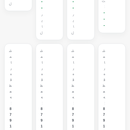
ت
0
0
ل
:
0
0
-
ر
ر
-
ی
ی
-
ا
ا
ل
ل
ش
ش
ش
ش
م
م
م
م
ا
ا
ا
ا
ر
ر
ر
ر
ه
ه
ه
ه
ق
ق
ق
ق
ط
ط
ط
ط
ع
ع
ع
ع
ه
ه
ه
ه
:
:
:
:
8
8
8
8
7
7
7
7
9
9
9
9
1
1
1
1