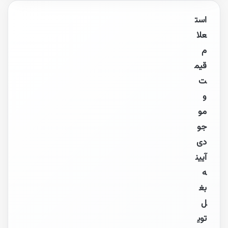
است
علا
م
قیم
ت
و
مو
جو
دی
آیین
ه
بغ
ل
توی