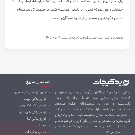
برای جلوگیری از خرید اشتباه، عکس قطعه، سوکت‌ها، پایه‌ها، ابعاد و شماره
حک‌شده روی نمونه قبلی را با نتیجه مقایسه کنید. در صورت تردید، شماره
شاسی دقیق‌ترین مسیر برای تأیید سازگاری است.
تدوین و بازبینی: تیم فنی یدکیجات
آخرین بازبینی: ۱۴۰۵/۰۵/۱۴
دسترسی سریع
کیجات یک پلتفرم آنلاین نوآورانه برای خرید و فروش
خرید لوازم یدکی خودرو
طعات یدکی خودرو است که با ایجاد یک محیط
لوازم یدکی تویوتا
ربرپسند و امن، به فروشندگان امکان می‌دهد
لوازم یدکی لکسوس
صولات خود را به هزاران مشتری عرضه کنند. این بازار
لوازم یدکی هیوندای
 تنوع محصولات، امکان مقایسه قیمت‌ها و پشتیبانی
لوازم یدکی کیا
ی، تجربه‌ای مطمئن و آسان را برای کاربران فراهم کرده و
مجله
با 20 سال سابقه در صنعت، به عنوان یک واسط قابل
درباره یدکیجات
تماد عمل می‌کند.