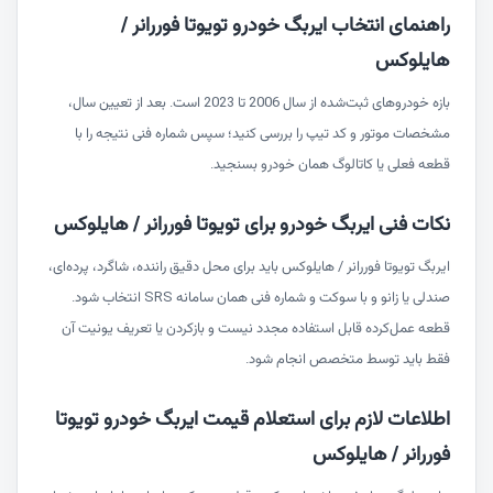
راهنمای انتخاب ایربگ خودرو تویوتا فوررانر /
هایلوکس
بازه خودروهای ثبت‌شده از سال 2006 تا 2023 است. بعد از تعیین سال،
مشخصات موتور و کد تیپ را بررسی کنید؛ سپس شماره فنی نتیجه را با
قطعه فعلی یا کاتالوگ همان خودرو بسنجید.
نکات فنی ایربگ خودرو برای تویوتا فوررانر / هایلوکس
ایربگ تویوتا فوررانر / هایلوکس باید برای محل دقیق راننده، شاگرد، پرده‌ای،
صندلی یا زانو و با سوکت و شماره فنی همان سامانه SRS انتخاب شود.
قطعه عمل‌کرده قابل استفاده مجدد نیست و بازکردن یا تعریف یونیت آن
فقط باید توسط متخصص انجام شود.
اطلاعات لازم برای استعلام قیمت ایربگ خودرو تویوتا
فوررانر / هایلوکس