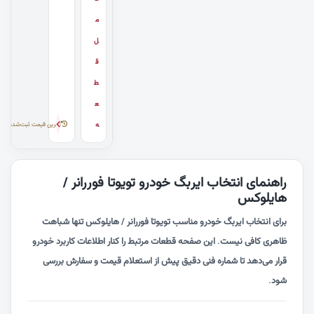
م
ل
ق
ط
ع
۷۰,۰۰۰
آخرین قیمت ثبت‌شده
ه
راهنمای انتخاب ایربگ خودرو تویوتا فوررانر /
هایلوکس
برای انتخاب ایربگ خودرو مناسب تویوتا فوررانر / هایلوکس تنها شباهت
ظاهری کافی نیست. این صفحه قطعات مرتبط را کنار اطلاعات کاربرد خودرو
قرار می‌دهد تا شماره فنی دقیق پیش از استعلام قیمت و سفارش بررسی
شود.