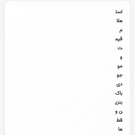
است
علا
م
قیم
ت
و
مو
جو
دی
باک
بنزی
ن و
قط
عا