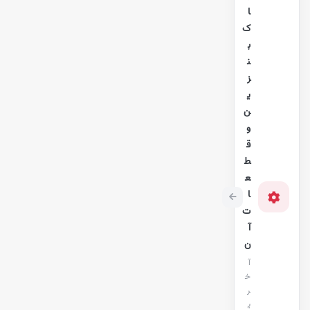
ا
ک
ب
ن
ز
ی
ن
و
ق
ط
ع
ا
ت
آ
ن
آ
خ
ر
ی