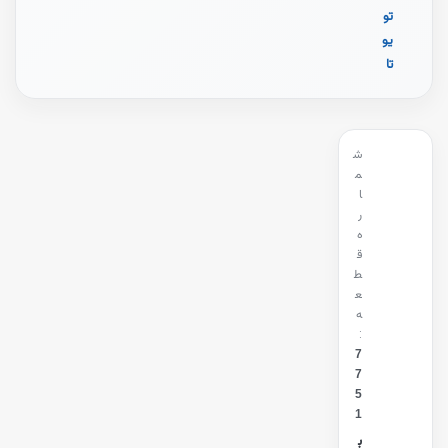
تو
یو
تا
ش
م
ا
ر
ه
ق
ط
ع
ه
:
7
7
5
1
ب