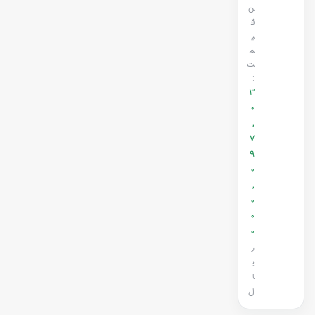
ن
ق
ی
م
ت
:
3
0
,
7
9
0
,
0
0
0
ر
ی
ا
ل