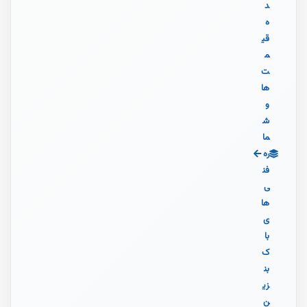
د
ه
قی
م
ت‌
ها
و
ش
ما
ره
فن
ی‌
ها
ی
با
ک
بن
زی
ن