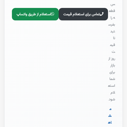
س
قطع
تماس برای استعلام قیمت
استعلام از طریق واتساپ
ه را
بفرس
تید
تا
قیم
ت
روز از
بازار
برای
شما
استع
لام
شود.
م
ش
اه