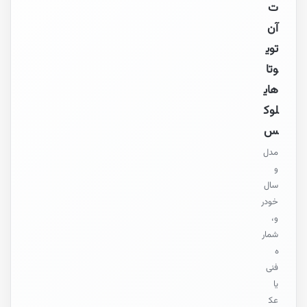
ت
آن
توی
وتا
های
لوک
س
مدل
و
سال
خودر
و،
شمار
ه
فنی
یا
عک