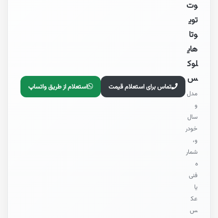
وت
توی
وتا
های
لوک
س
تماس برای استعلام قیمت
استعلام از طریق واتساپ
مدل
و
سال
خودر
و،
شمار
ه
فنی
یا
عک
س