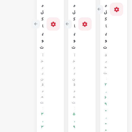
ی
ی
ی
ل
ل
ل
ک
ک
ک
ا
ا
ا
پ
پ
پ
و
و
و
ت
ت
ت
ق
آ
آ
ی
خ
خ
م
ر
ر
ت
ی
ی
:
ن
ن
2
ق
ق
,
ی
ی
م
م
6
ت
ت
9
:
:
0
3
5
,
,
,
0
3
9
0