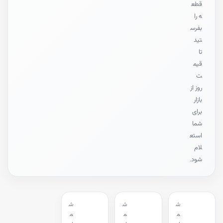
قطع
ه را
بفرس
تید
تا
قیم
ت
روز از
بازار
برای
شما
استع
لام
شود.
ش
ش
ش
م
م
م