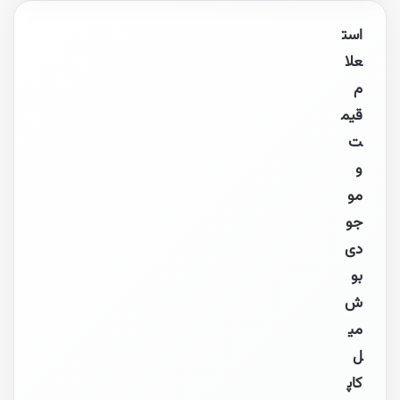
است
علا
م
قیم
ت
و
مو
جو
دی
بو
ش
می
ل
کاپ