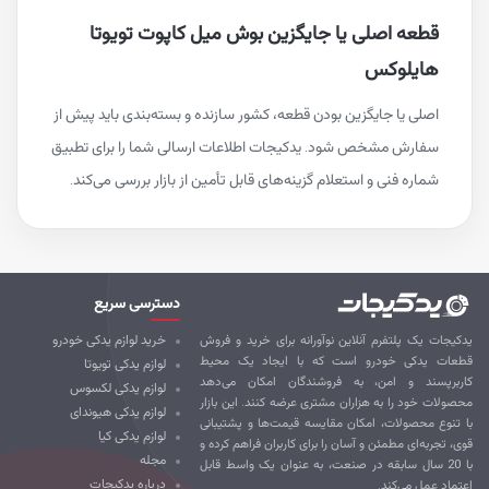
قطعه اصلی یا جایگزین بوش میل کاپوت تویوتا
هایلوکس
اصلی یا جایگزین بودن قطعه، کشور سازنده و بسته‌بندی باید پیش از
سفارش مشخص شود. یدکیجات اطلاعات ارسالی شما را برای تطبیق
شماره فنی و استعلام گزینه‌های قابل تأمین از بازار بررسی می‌کند.
دسترسی سریع
کیجات یک پلتفرم آنلاین نوآورانه برای خرید و فروش
خرید لوازم یدکی خودرو
طعات یدکی خودرو است که با ایجاد یک محیط
لوازم یدکی تویوتا
ربرپسند و امن، به فروشندگان امکان می‌دهد
لوازم یدکی لکسوس
صولات خود را به هزاران مشتری عرضه کنند. این بازار
لوازم یدکی هیوندای
 تنوع محصولات، امکان مقایسه قیمت‌ها و پشتیبانی
لوازم یدکی کیا
ی، تجربه‌ای مطمئن و آسان را برای کاربران فراهم کرده و
مجله
با 20 سال سابقه در صنعت، به عنوان یک واسط قابل
درباره یدکیجات
تماد عمل می‌کند.