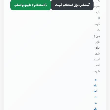
ه را
تماس برای استعلام قیمت
استعلام از طریق واتساپ
بفرس
تید
تا
قیم
ت
روز از
بازار
برای
شما
استع
لام
شود.
م
ش
اه
د
ه
قی