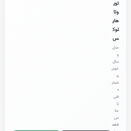
توی
وتا
های
لوک
س
مدل
و
سال
خودر
و،
شمار
ه
فنی
یا
عک
س
قطع