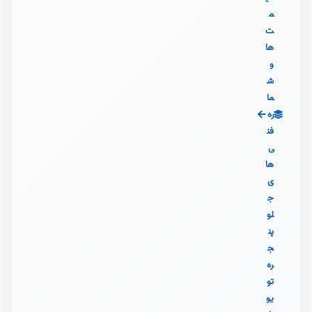
م
ت‌
ها
و
ش
ما
ره
فن
ی‌
ها
ی
ج
لو
پن
ج
ره
تو
یو