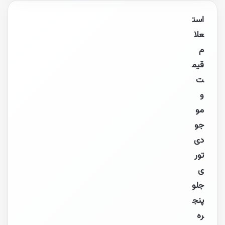
است
علا
م
قیم
ت
و
مو
جو
دی
تور
ی
جلو
پنج
ره