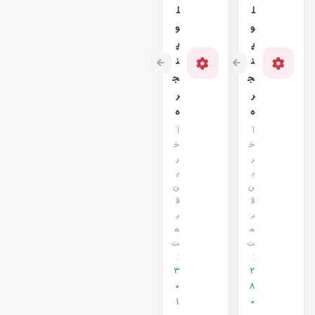
ل
ل
و
و
پ
پ
ن
ن
ج
ج
ر
ر
ه
ه
آ
آ
خ
خ
ر
ر
ی
ی
ن
ن
ق
ق
ی
ی
م
م
ت
ت
:
:
3
2
0
8
1
0