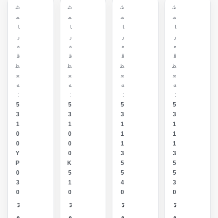
ش
ش
ش
ش
م
م
م
م
ا
ا
ا
ا
ر
ر
ر
ر
ه
ه
ه
ه
ق
ق
ق
ق
ط
ط
ط
ط
ع
ع
ع
ع
ه
ه
ه
ه
:
:
:
:
5
5
5
5
3
3
3
3
1
1
1
1
0
0
1
1
0
0
1
1
Y
0
3
3
P
K
5
5
0
5
5
5
3
1
4
3
0
0
0
0
ت
ت
ت
ت
و
و
و
و