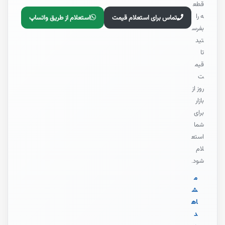
قطع
ه را
تماس برای استعلام قیمت
استعلام از طریق واتساپ
بفرس
تید
تا
قیم
ت
روز از
بازار
برای
شما
استع
لام
شود.
م
ش
اه
د