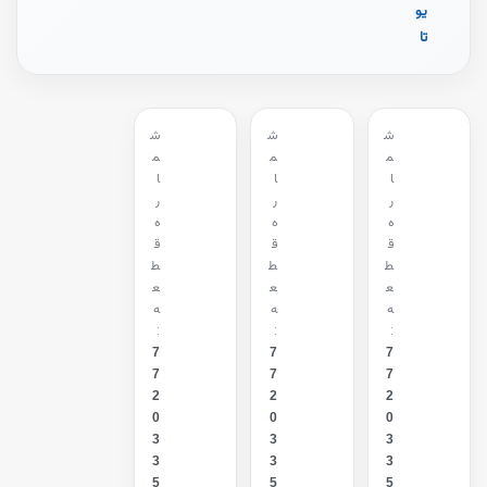
یو
تا
ش
ش
ش
م
م
م
ا
ا
ا
ر
ر
ر
ه
ه
ه
ق
ق
ق
ط
ط
ط
ع
ع
ع
ه
ه
ه
:
:
:
7
7
7
7
7
7
2
2
2
0
0
0
3
3
3
3
3
3
5
5
5