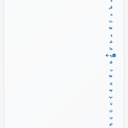
ه
قی
م
ت‌
ها
و
ش
ما
ره
فن
ی‌
ها
ی
پم
پ
بن
زی
ن
تو