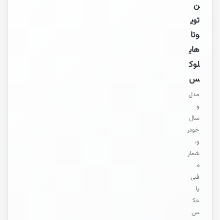
ن
توی
وتا
های
لوک
س
مدل
و
سال
خودر
و،
شمار
ه
فنی
یا
عک
س