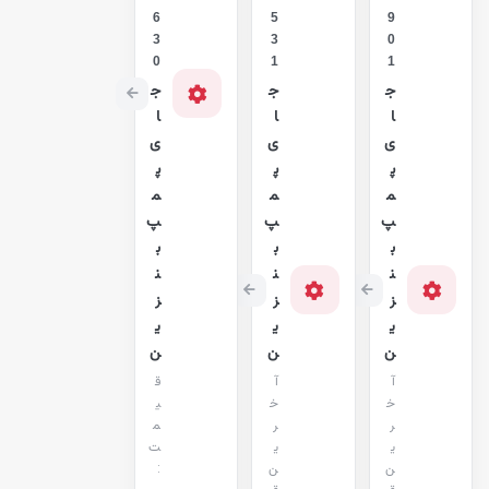
6
5
9
3
3
0
0
1
1
ج
ج
ج
ا
ا
ا
ی
ی
ی
پ
پ
پ
م
م
م
پ
پ
پ
ب
ب
ب
ن
ن
ن
ز
ز
ز
ی
ی
ی
ن
ن
ن
آ
آ
ق
خ
خ
ی
ر
ر
م
ی
ی
ت
ن
ن
: