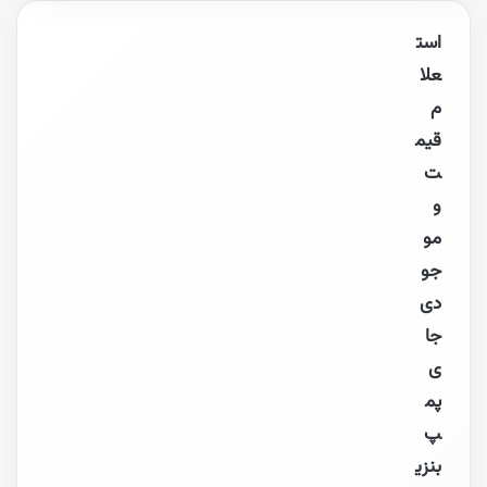
است
علا
م
قیم
ت
و
مو
جو
دی
جا
ی
پم
پ
بنزی