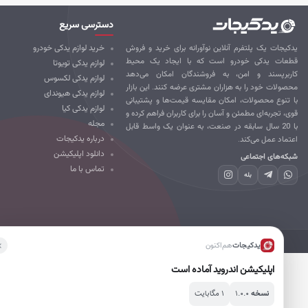
دسترسی سریع
کیجات یک پلتفرم آنلاین نوآورانه برای خرید و فروش
خرید لوازم یدکی خودرو
طعات یدکی خودرو است که با ایجاد یک محیط
لوازم یدکی تویوتا
ربرپسند و امن، به فروشندگان امکان می‌دهد
لوازم یدکی لکسوس
صولات خود را به هزاران مشتری عرضه کنند. این بازار
لوازم یدکی هیوندای
 تنوع محصولات، امکان مقایسه قیمت‌ها و پشتیبانی
لوازم یدکی کیا
ی، تجربه‌ای مطمئن و آسان را برای کاربران فراهم کرده و
مجله
با 20 سال سابقه در صنعت، به عنوان یک واسط قابل
درباره یدکیجات
تماد عمل می‌کند.
دانلود اپلیکیشن
که‌های اجتماعی
تماس با ما
بله
تمامی حقوق برای یدکیجات محفوظ است.
یدکیجات
هم‌اکنون
اپلیکیشن اندروید آماده است
۱.۰.۰
۱ مگابایت
نسخه