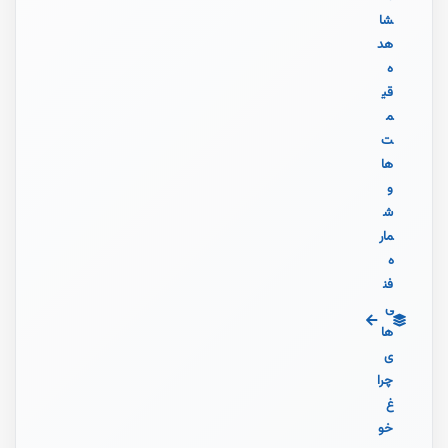
شا
هد
ه
قی
م
ت‌
ها
و
ش
مار
ه
فن
ی‌
ها
ی
چرا
غ
خو