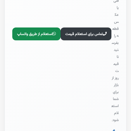
فنی
یا
عک
س
قطع
تماس برای استعلام قیمت
استعلام از طریق واتساپ
ه را
بفرس
تید
تا
قیم
ت
روز از
بازار
برای
شما
استع
لام
شود.
م