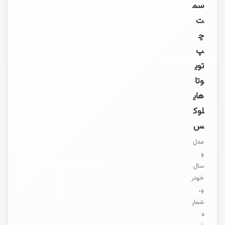
سم
ت
چ
پ
توی
وتا
های
لوک
س
مدل
و
سال
خودر
و،
شمار
ه