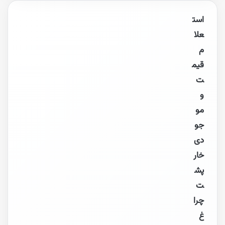
است
علا
م
قیم
ت
و
مو
جو
دی
خار
پش
ت
چرا
غ