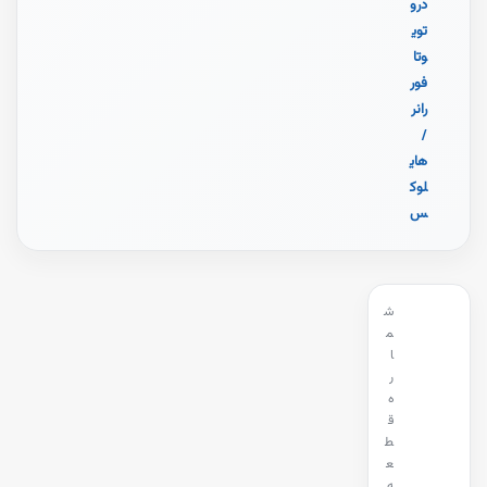
درو
توی
وتا
فور
رانر
/
های
لوک
س
ش
م
ا
ر
ه
ق
ط
ع
ه