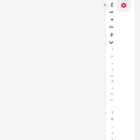
غ
س
م
ت
چ
پ
آ
خ
ر
ی
ن
ق
ی
م
ت
:
1
8
,
0