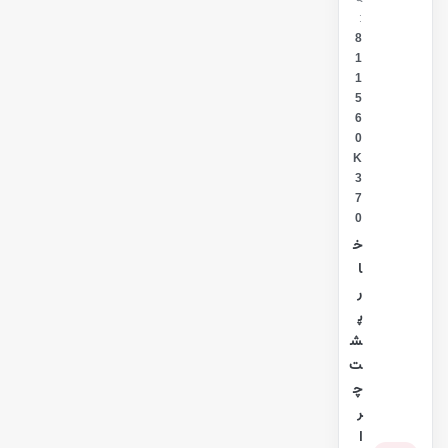
:
8
1
1
5
6
0
K
3
7
0
خ
ا
ر
پ
ش
ت
چ
ر
ا