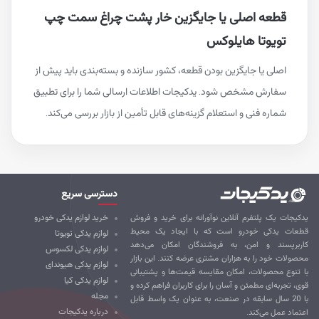
قطعه اصلی یا جایگزین خار پشت چراغ سمت چپ
تویوتا هایلوکس
اصلی یا جایگزین بودن قطعه، کشور سازنده و بسته‌بندی باید پیش از
سفارش مشخص شود. یدکیجات اطلاعات ارسالی شما را برای تطبیق
شماره فنی و استعلام گزینه‌های قابل تأمین از بازار بررسی می‌کند.
دسترسی سریع
کیجات یک پلتفرم آنلاین نوآورانه برای خرید و فروش
خرید لوازم یدکی خودرو
طعات یدکی خودرو است که با ایجاد یک محیط
لوازم یدکی تویوتا
ربرپسند و امن، به فروشندگان امکان می‌دهد
لوازم یدکی لکسوس
صولات خود را به هزاران مشتری عرضه کنند. این بازار
لوازم یدکی هیوندای
 تنوع محصولات، امکان مقایسه قیمت‌ها و پشتیبانی
لوازم یدکی کیا
ی، تجربه‌ای مطمئن و آسان را برای کاربران فراهم کرده و
مجله
با 20 سال سابقه در صنعت، به عنوان یک واسط قابل
درباره یدکیجات
تماد عمل می‌کند.