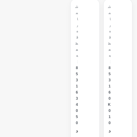
ش
ش
م
م
ا
ا
ر
ر
ه
ه
ق
ق
ط
ط
ع
ع
ه
ه
:
:
8
8
5
5
3
3
1
1
6
6
3
0
4
K
0
0
5
1
0
0
د
د