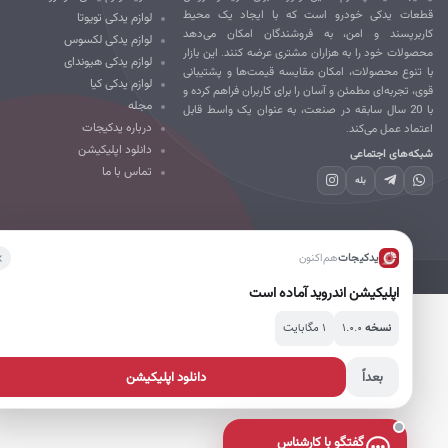
طعات یدکی خودرو است که با ایجاد یک محیط
لوازم یدکی تویوتا
ربرپسند و امن، به فروشندگان امکان می‌دهد
لوازم یدکی لکسوس
صولات خود را به هزاران مشتری عرضه کنند. این بازار
لوازم یدکی هیوندای
 تنوع محصولات، امکان مقایسه قیمت‌ها و پشتیبانی
لوازم یدکی کیا
ی، تجربه‌ای مطمئن و آسان را برای کاربران فراهم کرده و
مجله
با 20 سال سابقه در صنعت، به عنوان یک واسط قابل
درباره یدکیجات
تماد عمل می‌کند.
دانلود اپلیکیشن
که‌های اجتماعی
تماس با ما
بله
یدکیجات
هم‌اکنون
تمامی حقوق برای یدکیجات محفوظ است.
اپلیکیشن اندروید آماده است
۱.۰.۰
۱ مگابایت
نسخه
بعداً
دانلود اپلیکیشن
گفتگو با کارشناس