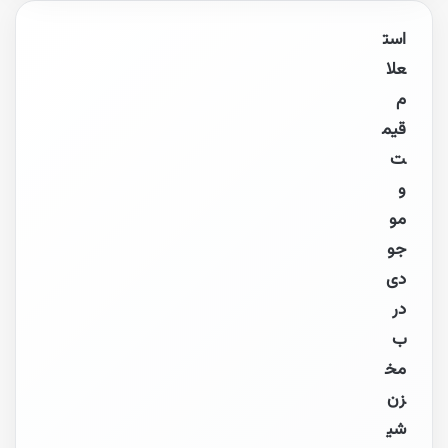
است
علا
م
قیم
ت
و
مو
جو
دی
در
ب
مخ
زن
شی