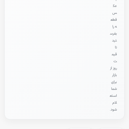
عک
س
قطع
ه را
بفرس
تید
تا
قیم
ت
روز از
بازار
برای
شما
استع
لام
شود.