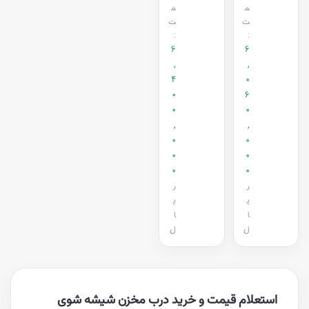
م
م
ت
ت
:
:
6
6
,
,
4
0
0
6
0
0
,
,
0
0
0
0
0
0
ر
ر
ی
ی
ا
ا
ل
ل
استعلام قیمت و خرید درب مخزن شیشه شوی