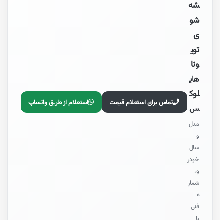
شه
شو
ی
توی
وتا
های
لوک
تماس برای استعلام قیمت
استعلام از طریق واتساپ
س
مدل
و
سال
خودر
و،
شمار
ه
فنی
یا