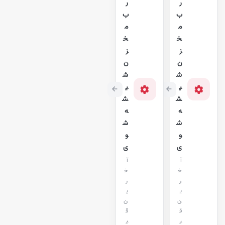
ر
ر
ب
ب
م
م
خ
خ
ز
ز
ن
ن
ش
ش
ی
ی
ش
ش
ه
ه
ش
ش
و
و
ی
ی
آ
آ
خ
خ
ر
ر
ی
ی
ن
ن
ق
ق
ی
ی