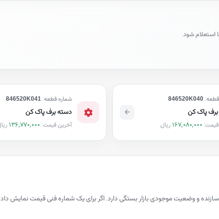
ا استعلام شود.
قطعه:
846520K040
شماره قطعه:
846520K041
برف پاک کن
دسته برف پاک کن
136,770,000
167,080,000
ریال
ریا
قیمت:
آخرین قیمت:
سازنده و وضعیت موجودی بازار بستگی دارد. اگر برای یک شماره فنی قیمت نمایش 