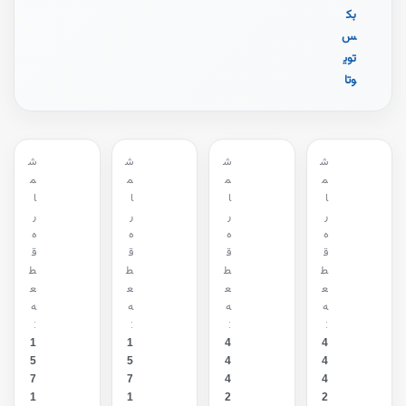
بک
س
توی
وتا
ش
ش
ش
ش
م
م
م
م
ا
ا
ا
ا
ر
ر
ر
ر
ه
ه
ه
ه
ق
ق
ق
ق
ط
ط
ط
ط
ع
ع
ع
ع
ه
ه
ه
ه
:
:
:
:
1
1
4
4
5
5
4
4
7
7
4
4
1
1
2
2