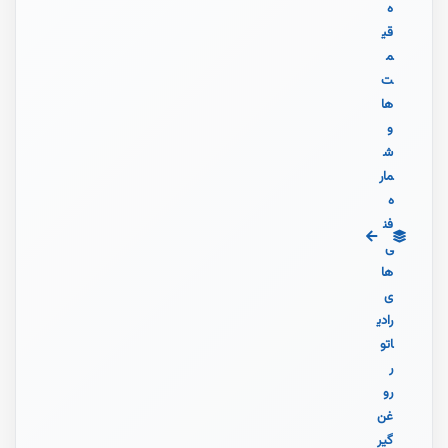
ه
قی
م
ت‌
ها
و
ش
مار
ه
فن
ی‌
ها
ی
رادی
اتو
ر
رو
غن
گیر