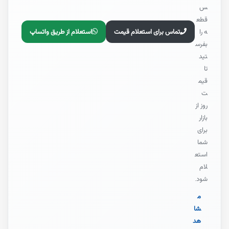
س
قطع
تماس برای استعلام قیمت
استعلام از طریق واتساپ
ه را
بفرس
تید
تا
قیم
ت
روز از
بازار
برای
شما
استع
لام
شود.
م
شا
هد