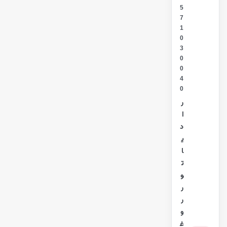
5
7
1
0
3
0
0
4
0
ر
ا
د
ی
ا
ت
و
ر
ر
و
غ