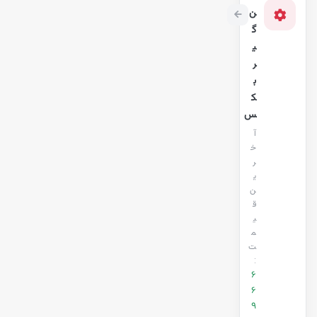
ن
گ
ی
ر
ب
ک
س
آ
خ
ر
ی
ن
ق
ی
م
ت
:
6
6
9