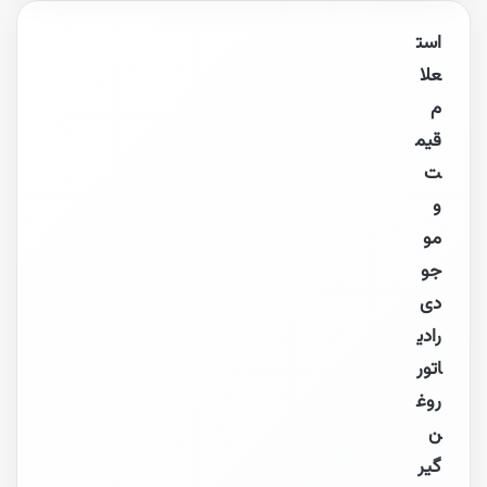
است
علا
م
قیم
ت
و
مو
جو
دی
رادی
اتور
روغ
ن
گیر