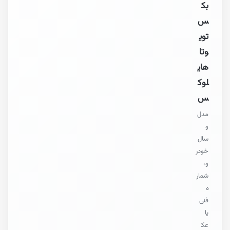
بک
س
توی
وتا
های
لوک
س
مدل
و
سال
خودر
و،
شمار
ه
فنی
یا
عک