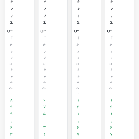
ی
ی
ی
ی
ر
ر
ر
ر
ب
ب
ب
ب
ک
ک
ک
ک
س
س
س
س
آ
آ
آ
آ
خ
خ
خ
خ
ر
ر
ر
ر
ی
ی
ی
ی
ن
ن
ن
ن
ق
ق
ق
ق
ی
ی
ی
ی
م
م
م
م
ت
ت
ت
ت
:
:
:
:
8
6
1
1
9
7
6
6
9
5
1
1
,
,
,
,
6
3
6
6
3
4
7
7