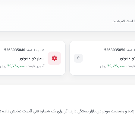
ا استعلام شود.
قطعه:
5363035050
شماره قطعه:
5363035040
رب موتور
سیم درب موتور
46,780,000
46,030,000
ریال
ریال
قیمت:
آخرین قیمت:
زنده و وضعیت موجودی بازار بستگی دارد. اگر برای یک شماره فنی قیمت نمایش دا