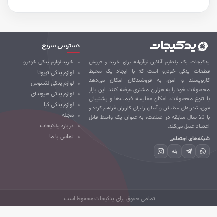
دسترسی سریع
کیجات یک پلتفرم آنلاین نوآورانه برای خرید و فروش
خرید لوازم یدکی خودرو
طعات یدکی خودرو است که با ایجاد یک محیط
لوازم یدکی تویوتا
ربرپسند و امن، به فروشندگان امکان می‌دهد
لوازم یدکی لکسوس
صولات خود را به هزاران مشتری عرضه کنند. این بازار
لوازم یدکی هیوندای
 تنوع محصولات، امکان مقایسه قیمت‌ها و پشتیبانی
لوازم یدکی کیا
ی، تجربه‌ای مطمئن و آسان را برای کاربران فراهم کرده و
مجله
با 20 سال سابقه در صنعت، به عنوان یک واسط قابل
درباره یدکیجات
تماد عمل می‌کند.
تماس با ما
که‌های اجتماعی
بله
تمامی حقوق برای یدکیجات محفوظ است.