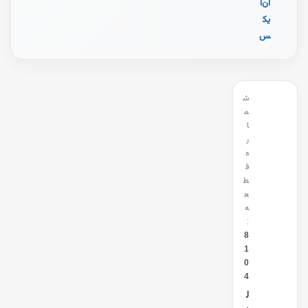
ان‌ا
یک
س
ش
م
ا
ر
ه
ق
ط
ع
ه
:
8
1
0
4
ل