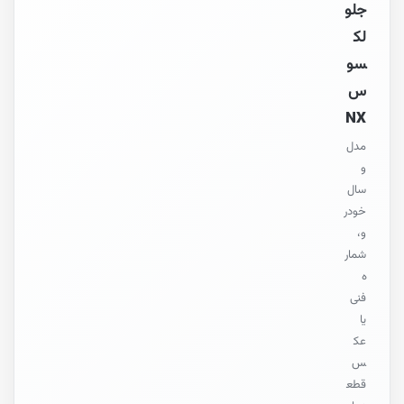
جلو
لک
سو
س
NX
مدل
و
سال
خودر
و،
شمار
ه
فنی
یا
عک
س
قطع