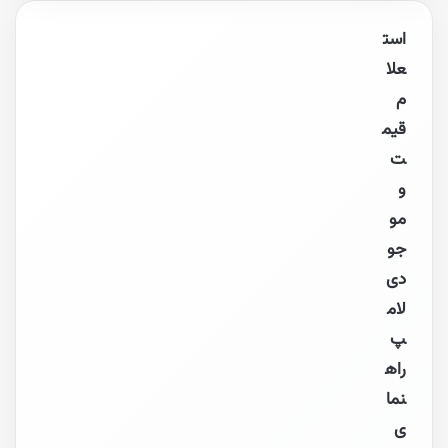
است
علا
م
قیم
ت
و
مو
جو
دی
لام
پ
راه
نما
ی