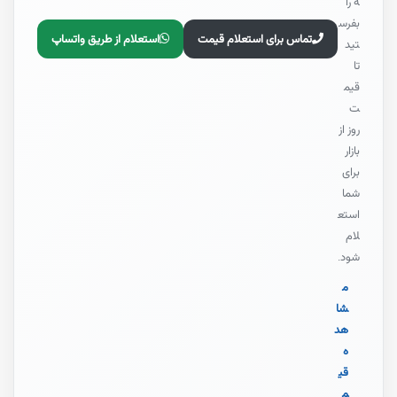
ه را
بفرس
تماس برای استعلام قیمت
استعلام از طریق واتساپ
تید
تا
قیم
ت
روز از
بازار
برای
شما
استع
لام
شود.
م
شا
هد
ه
قی
م