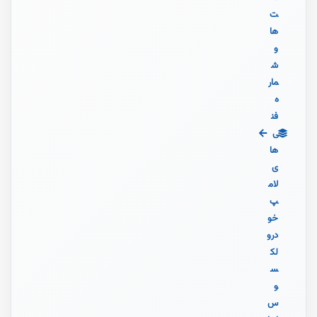
ت‌
ها
و
ش
مار
ه
فن
ی‌
ها
ی
لام
پ
خو
درو
لک
س
و
س