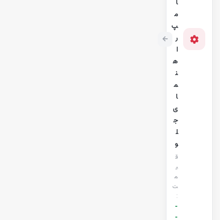
ا
م
پ
ر
ا
ه
ن
م
ا
ی
ج
ل
و
ق
ی
م
ت
:
-
-