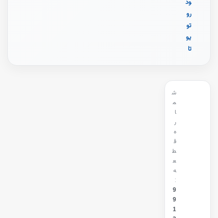
ود
رو
تو
یو
تا
ش
م
ا
ر
ه
ق
ط
ع
ه
:
9
9
1