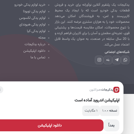
کیجات یک پلتفرم آنلاین نوآورانه برای خرید و فروش
خرید لوازم یدکی خودرو
طعات یدکی خودرو است که با ایجاد یک محیط
لوازم یدکی تویوتا
ربرپسند و امن، به فروشندگان امکان می‌دهد
لوازم یدکی لکسوس
صولات خود را به هزاران مشتری عرضه کنند. این بازار
لوازم یدکی هیوندای
 تنوع محصولات، امکان مقایسه قیمت‌ها و پشتیبانی
لوازم یدکی کیا
ی، تجربه‌ای مطمئن و آسان را برای کاربران فراهم کرده و
مجله
با 20 سال سابقه در صنعت، به عنوان یک واسط قابل
درباره یدکیجات
تماد عمل می‌کند.
دانلود اپلیکیشن
که‌های اجتماعی
تماس با ما
بله
تمامی حقوق برای یدکیجات محفوظ است.
یدکیجات
هم‌اکنون
اپلیکیشن اندروید آماده است
۱.۰.۰
۱ مگابایت
نسخه
بعداً
دانلود اپلیکیشن