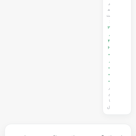
ی
م
ت
:
3
,
4
6
0
,
0
0
0
ر
ی
ا
ل