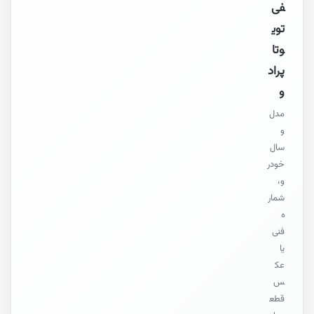
فی
توی
وتا
پراد
و
مدل
و
سال
خودر
و،
شمار
ه
فنی
یا
عک
س
قطع