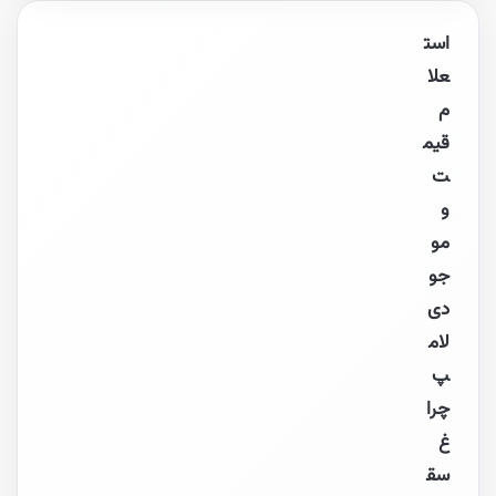
است
علا
م
قیم
ت
و
مو
جو
دی
لام
پ
چرا
غ
سق