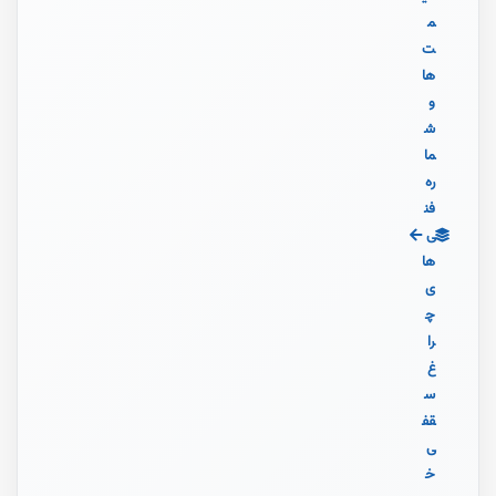
م
ت‌
ها
و
ش
ما
ره
فن
ی‌
ها
ی
چ
را
غ
س
قف
ی
خ