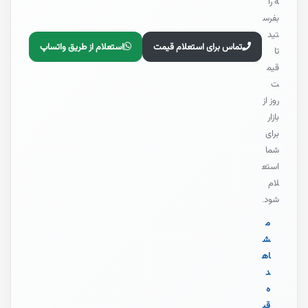
ه را
بفرس
تید
تماس برای استعلام قیمت
استعلام از طریق واتساپ
تا
قیم
ت
روز از
بازار
برای
شما
استع
لام
شود.
م
ش
اه
د
ه
قی