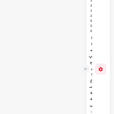
3
2
1
2
0
5
0
ل
ا
م
پ
چ
ر
ا
غ
س
ق
ف
ی
ق