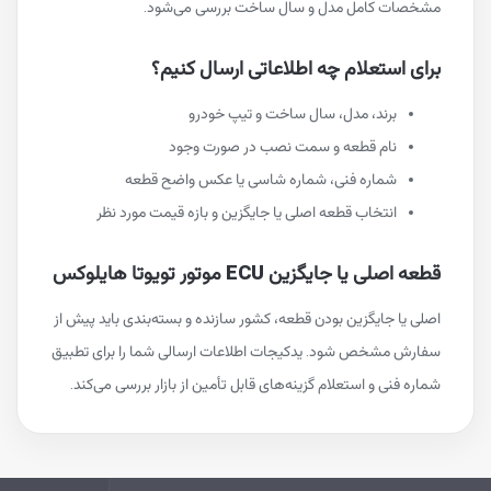
مشخصات کامل مدل و سال ساخت بررسی می‌شود.
برای استعلام چه اطلاعاتی ارسال کنیم؟
برند، مدل، سال ساخت و تیپ خودرو
نام قطعه و سمت نصب در صورت وجود
شماره فنی، شماره شاسی یا عکس واضح قطعه
انتخاب قطعه اصلی یا جایگزین و بازه قیمت مورد نظر
قطعه اصلی یا جایگزین ECU موتور تویوتا هایلوکس
اصلی یا جایگزین بودن قطعه، کشور سازنده و بسته‌بندی باید پیش از
سفارش مشخص شود. یدکیجات اطلاعات ارسالی شما را برای تطبیق
شماره فنی و استعلام گزینه‌های قابل تأمین از بازار بررسی می‌کند.