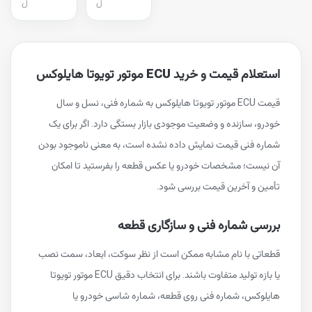
ل
ل
استعلام قیمت و خرید ECU موتور تویوتا هایلوکس
قیمت ECU موتور تویوتا هایلوکس به شماره فنی، نسل و سال
خودرو، سازنده و وضعیت موجودی بازار بستگی دارد. اگر برای یک
شماره فنی قیمت نمایش داده نشده است، به معنی ناموجود بودن
آن نیست؛ مشخصات خودرو یا عکس قطعه را بفرستید تا امکان
تأمین و آخرین قیمت بررسی شود.
بررسی شماره فنی و سازگاری قطعه
قطعاتی با نام مشابه ممکن است از نظر سوکت، ابعاد، سمت نصب
یا بازه تولید متفاوت باشند. برای انتخاب دقیق ECU موتور تویوتا
هایلوکس، شماره فنی روی قطعه، شماره شاسی خودرو یا