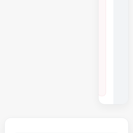
ر
ا
ی
۲
ن
س
خ
ه
خ
و
د
ر
و
هایس، هایلوکس
·
سال‌های ۲۰۱۵ تا ۲۰۱۹