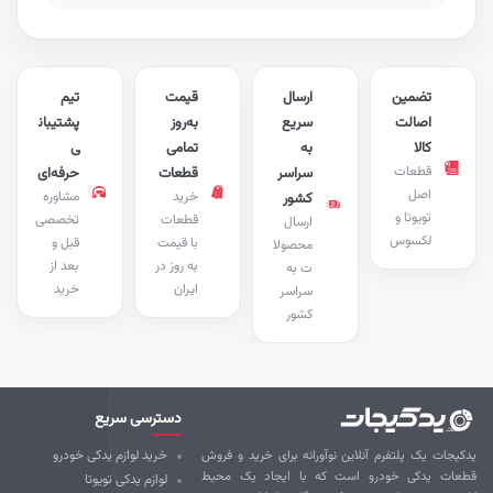
تضمین
ارسال
قیمت
تیم
اصالت
سریع
به‌روز
پشتیبان
کالا
به
تمامی
ی
قطعات
سراسر
قطعات
حرفه‌ای
اصل
خرید
مشاوره
کشور
تویوتا و
قطعات
تخصصی
ارسال
لکسوس
با قیمت
قبل و
محصولا
به روز در
بعد از
ت به
ایران
خرید
سراسر
کشور
دسترسی سریع
کیجات یک پلتفرم آنلاین نوآورانه برای خرید و فروش
خرید لوازم یدکی خودرو
طعات یدکی خودرو است که با ایجاد یک محیط
لوازم یدکی تویوتا