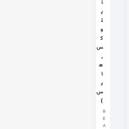
ا
ی
ل
و
ک
س
,
ه
ا
ی
س
)
B
E
A