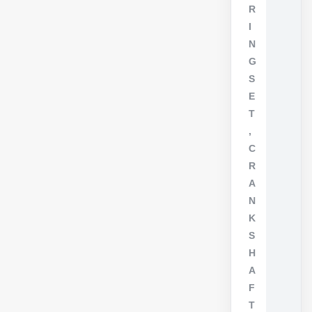
R
I
N
G
S
E
T
,
C
R
A
N
K
S
H
A
F
T