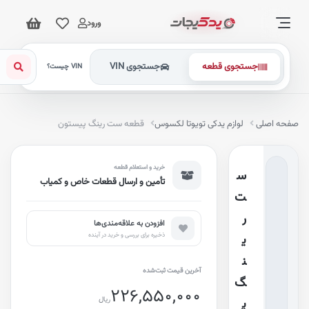
ورود
جستجوی قطعه
جستجوی VIN
VIN چیست؟
فحه اصلی
لوازم یدکی تویوتا لکسوس
قطعه ست رینگ پیستون
خرید و استعلام قطعه
س
تأمین و ارسال قطعات خاص و کمیاب
ت
ر
افزودن به علاقه‌مندی‌ها
ذخیره برای بررسی و خرید در آینده
ی
ن
آخرین قیمت ثبت‌شده
گ
226,550,000
ریال
پ