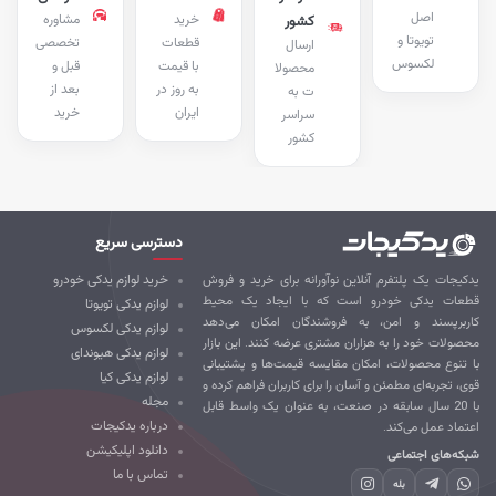
اصل
خرید
مشاوره
کشور
تویوتا و
قطعات
تخصصی
ارسال
لکسوس
با قیمت
قبل و
محصولا
به روز در
بعد از
ت به
ایران
خرید
سراسر
کشور
دسترسی سریع
کیجات یک پلتفرم آنلاین نوآورانه برای خرید و فروش
خرید لوازم یدکی خودرو
طعات یدکی خودرو است که با ایجاد یک محیط
لوازم یدکی تویوتا
ربرپسند و امن، به فروشندگان امکان می‌دهد
لوازم یدکی لکسوس
صولات خود را به هزاران مشتری عرضه کنند. این بازار
لوازم یدکی هیوندای
 تنوع محصولات، امکان مقایسه قیمت‌ها و پشتیبانی
لوازم یدکی کیا
ی، تجربه‌ای مطمئن و آسان را برای کاربران فراهم کرده و
مجله
با 20 سال سابقه در صنعت، به عنوان یک واسط قابل
درباره یدکیجات
تماد عمل می‌کند.
دانلود اپلیکیشن
که‌های اجتماعی
تماس با ما
بله