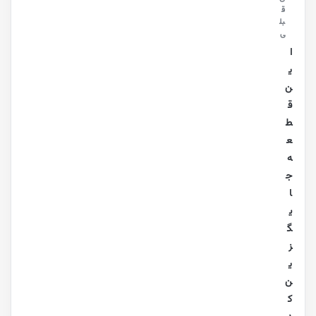
ق
بل
ی
ا
ی
ن
ق
ط
ع
ه
ج
ا
ی
گ
ز
ی
ن
ک