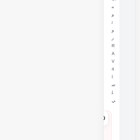
م
و
ت
و
ر
R
A
V
4
ا
ص
ل
ي
1
3
0