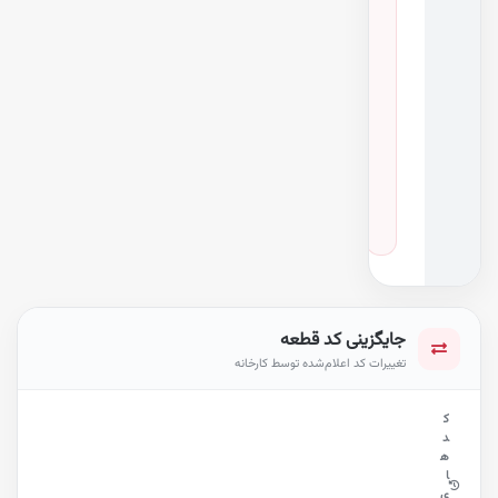
ن
س
خ
ه
خ
و
د
ر
و
ES، IS و ۲ مدل دیگر
·
سال‌های ۲۰۱۱ تا ۲۰۱۸
جایگزینی کد قطعه
تغییرات کد اعلام‌شده توسط کارخانه
ک
د
ه
ا
ی