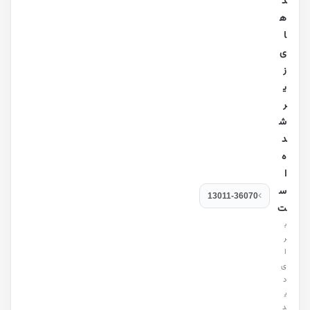
د
ه
ا
ی
ز
ی
ر
ش
د
ه
ا
س
13011-36070
ت
ب
ر
ا
ی
د
ی
د