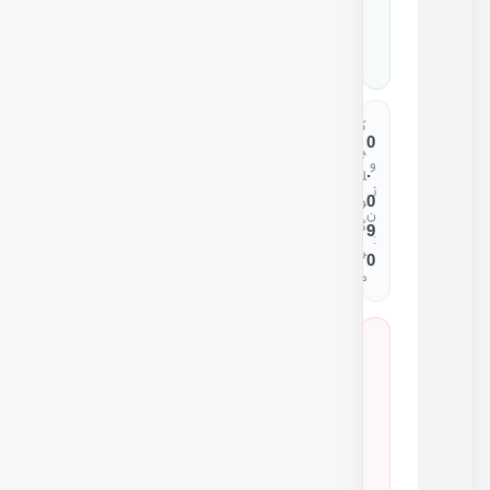
0
7
1
ک
0
ی
و
.
ل
ز
0
و
ن
گ
9
:
ر
0
م
س
ا
ز
گ
ا