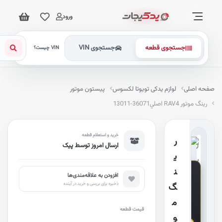
ورود
جستجوی قطعه
جستجوی VIN
VIN چیست؟
فحه اصلی
لوازم یدکی تویوتا لکسوس
پیستون موتور
رينگ موتور RAV4 اصلي
13011-36071
خرید و استعلام قطعه
ر
ارسال امروز توسط پیک
ي
G
ن
e
افزودن به علاقه‌مندی‌ها
n
ذخیره برای بررسی و خرید در آینده
گ
u
i
n
م
e
قیمت قطعه
P
و
a