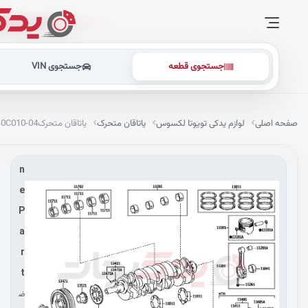
جستجوی قطعه
جستجوی VIN
G
e
n
صفحه اصلی
لوازم یدکی تویوتا لکسوس
یاتاقان متحرک
یاتاقان متحرک
-0C010-04
u
i
n
e
P
a
r
t
ض