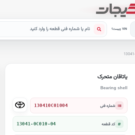
VIN چیست؟
13041
یاتاقان متحرک
Bearing shell
130410C01004
شماره فنی
13041-0C010-04
کد قطعه