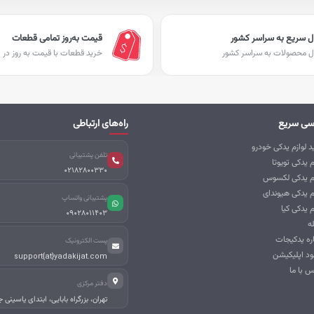
ل سریع به سراسر کشور
قیمت به‌روز تمامی قطعات
ل محصولات به سراسر کشور
خرید قطعات با قیمت به روز در ا
سی سریع
راه‌های ارتباطی
 لوازم یدکی خودرو
تلفن پشتیبانی
م یدکی تویوتا
02182800330
زم یدکی لکسوس
م یدکی هیوندای
پشتیبانی واتساپ
م یدکی کیا
09028011403
ه
اره یدکیجات
پست الکترونیک
ود اپلیکیشن
support{at}yadakijat.com
س با ما
دفتر مرکزی
تهران، بزرگراه بابایی، ابتدای یاسینی 