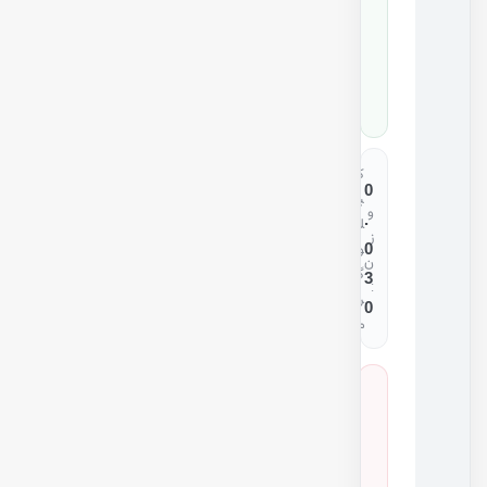
6
1
1
0
ک
0
ی
و
.
ل
ز
0
و
ن
گ
3
:
ر
0
م
س
ا
ز