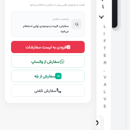
ن
قیمت و موجودی نهایی پیش از سفارش استعلام می‌شود.
ا
ت
ا
ص
پ
ال
ت
وضعیت سفارش
کا
لا
L
سفارشی؛ قیمت و موجودی نهایی استعلام
می‌شود
I
F
افزودن به لیست سفارشات
T
E
سفارش از واتساپ
R
,
سفارش از بله
بله
V
A
سفارش تلفنی
L
V
E
1