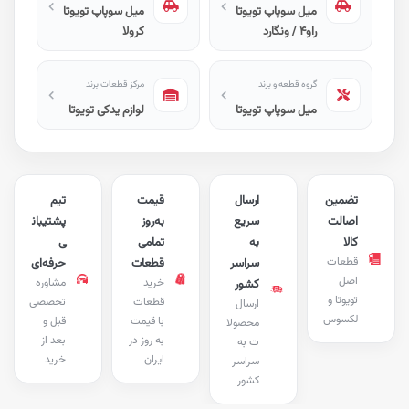
میل سوپاپ تویوتا
میل سوپاپ تویوتا
راو۴ / ونگارد
کرولا
گروه قطعه و برند
مرکز قطعات برند
میل سوپاپ تویوتا
لوازم یدکی تویوتا
تضمین
ارسال
قیمت
تیم
اصالت
سریع
به‌روز
پشتیبان
کالا
به
تمامی
ی
قطعات
سراسر
قطعات
حرفه‌ای
اصل
خرید
مشاوره
کشور
تویوتا و
قطعات
تخصصی
ارسال
لکسوس
با قیمت
قبل و
محصولا
به روز در
بعد از
ت به
ایران
خرید
سراسر
کشور