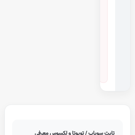
۲
۳
ن
س
خ
ه
خ
و
د
ر
و
اف جی کروز، راوفور و ۸ مدل دیگر
·
سال‌های ۲۰۰۴ تا ۲۰۱۹
تاپت سوپاپ / تویوتا و لکسوس معرفی