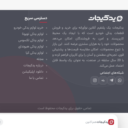
دسترسی سریع
کیجات یک پلتفرم آنلاین نوآورانه برای خرید و فروش
خرید لوازم یدکی خودرو
طعات یدکی خودرو است که با ایجاد یک محیط
لوازم یدکی تویوتا
ربرپسند و امن، به فروشندگان امکان می‌دهد
لوازم یدکی لکسوس
صولات خود را به هزاران مشتری عرضه کنند. این بازار
لوازم یدکی هیوندای
 تنوع محصولات، امکان مقایسه قیمت‌ها و پشتیبانی
لوازم یدکی کیا
ی، تجربه‌ای مطمئن و آسان را برای کاربران فراهم کرده و
مجله
با 20 سال سابقه در صنعت، به عنوان یک واسط قابل
درباره یدکیجات
تماد عمل می‌کند.
دانلود اپلیکیشن
که‌های اجتماعی
تماس با ما
بله
تمامی حقوق برای یدکیجات محفوظ است.
یدکیجات
هم‌اکنون