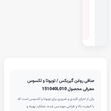
ه
خ
و
د
ر
و
هایلوکس
·
سال ۲۰۰۵
صافی روغن گیربکس / تویوتا و لکسوس
معرفی محصول 151040L010
یکی از اجزای کلیدی و ضروری برای تویوتا و لکسوس است که
با کیفیت بالا و طراحی مهندسی شده، عملکرد بهینه و