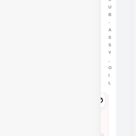
U
B
-
A
S
S
Y
,
O
I
L
1
5
1
0
شمار
4