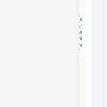
0
ک
0
ی
و
.
ل
ز
5
و
ن
گ
9
:
ر
4
م
س
ا
ز
گ
ا
ر