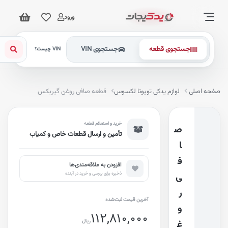
ورود
جستجوی قطعه
جستجوی VIN
VIN چیست؟
فحه اصلی
لوازم یدکی تویوتا لکسوس
قطعه صافی روغن گیربکس
خرید و استعلام قطعه
ص
تأمین و ارسال قطعات خاص و کمیاب
ا
ف
افزودن به علاقه‌مندی‌ها
ذخیره برای بررسی و خرید در آینده
ی
ر
آخرین قیمت ثبت‌شده
و
112,810,000
ریال
غ