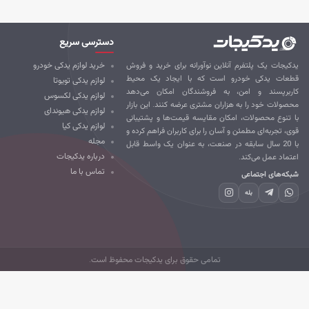
دسترسی سریع
کیجات یک پلتفرم آنلاین نوآورانه برای خرید و فروش
خرید لوازم یدکی خودرو
طعات یدکی خودرو است که با ایجاد یک محیط
لوازم یدکی تویوتا
ربرپسند و امن، به فروشندگان امکان می‌دهد
لوازم یدکی لکسوس
صولات خود را به هزاران مشتری عرضه کنند. این بازار
لوازم یدکی هیوندای
 تنوع محصولات، امکان مقایسه قیمت‌ها و پشتیبانی
لوازم یدکی کیا
ی، تجربه‌ای مطمئن و آسان را برای کاربران فراهم کرده و
مجله
با 20 سال سابقه در صنعت، به عنوان یک واسط قابل
درباره یدکیجات
تماد عمل می‌کند.
تماس با ما
که‌های اجتماعی
بله
تمامی حقوق برای یدکیجات محفوظ است.