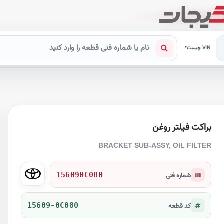
VIN چیست؟
براکت فیلتر روغن
BRACKET SUB-ASSY, OIL FILTER
156090C080
شماره فنی
15609-0C080
کد قطعه