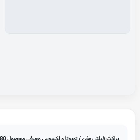
براکت فیلتر روغن / تویوتا و لکسوس معرفی محصول 156090C080