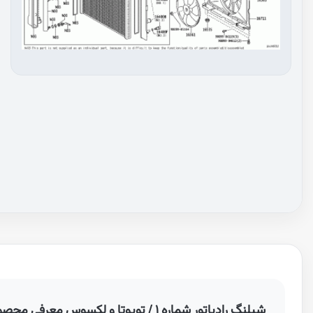
شیلنگ رادیاتور شماره ۱ / تویوتا و لکسوس معرفی محصول 165710D280