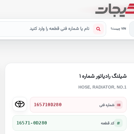
VIN چیست؟
شیلنگ رادیاتور شماره ۱
HOSE, RADIATOR, NO.1
165710D280
شماره فنی
16571-0D280
کد قطعه