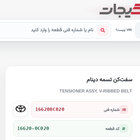
VIN چیست؟
سفت‌کن تسمه دینام
TENSIONER ASSY, V-RIBBED BELT
166200C020
شماره فنی
16620-0C020
کد قطعه