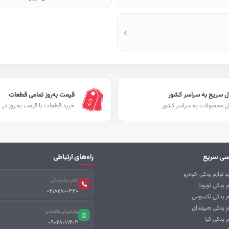
ل سریع به سراسر کشور
قیمت به‌روز تمامی قطعات
ل محصولات به سراسر کشور
خرید قطعات با قیمت به روز در ا
سی سریع
راه‌های ارتباطی
 لوازم یدکی خودرو
تلفن پشتیبانی
م یدکی تویوتا
02182800330
زم یدکی لکسوس
م یدکی هیوندای
پشتیبانی واتساپ
م یدکی کیا
09028011403