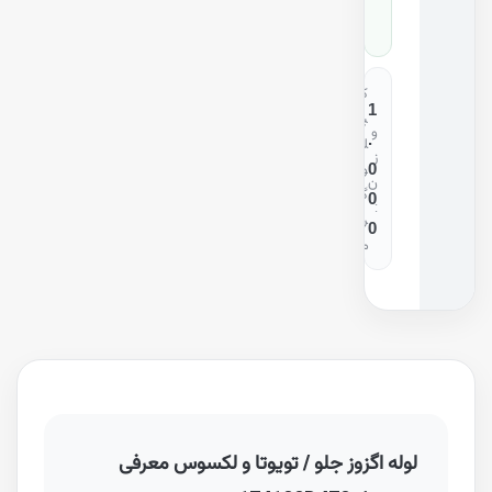
0
ک
1
ی
و
.
ل
ز
0
و
ن
گ
0
:
ر
0
م
لوله اگزوز جلو / تویوتا و لکسوس معرفی