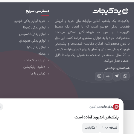
دسترسی سریع
کیجات یک پلتفرم آنلاین نوآورانه برای خرید و فروش
خرید لوازم یدکی خودرو
طعات یدکی خودرو است که با ایجاد یک محیط
لوازم یدکی تویوتا
ربرپسند و امن، به فروشندگان امکان می‌دهد
لوازم یدکی لکسوس
صولات خود را به هزاران مشتری عرضه کنند. این بازار
لوازم یدکی هیوندای
 تنوع محصولات، امکان مقایسه قیمت‌ها و پشتیبانی
لوازم یدکی کیا
ی، تجربه‌ای مطمئن و آسان را برای کاربران فراهم کرده و
مجله
با 20 سال سابقه در صنعت، به عنوان یک واسط قابل
درباره یدکیجات
تماد عمل می‌کند.
دانلود اپلیکیشن
که‌های اجتماعی
تماس با ما
بله
تمامی حقوق برای یدکیجات محفوظ است.
یدکیجات
هم‌اکنون
اپلیکیشن اندروید آماده است
۱.۰.۰
۱ مگابایت
نسخه