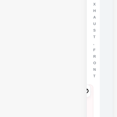
X
H
A
U
S
T
,
F
R
O
N
T
1
7
4
1