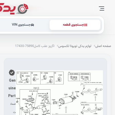
جستجوی قطعه
جستجوی VIN
صفحه اصلی
لوازم یدکی تویوتا لکسوس
اگزوز عقب کامل
17430-75890
Gen
uine
Part
ضمان
ت