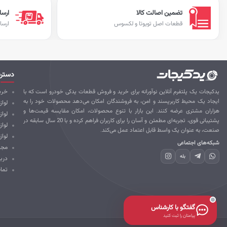
تضمین اصالت کالا
ارسا
قطعات اصل تویوتا و لکسوس
ارسا
دستر
یدکیجات یک پلتفرم آنلاین نوآورانه برای خرید و فروش قطعات یدکی خودرو است که با
خرید
ایجاد یک محیط کاربرپسند و امن، به فروشندگان امکان می‌دهد محصولات خود را به
لواز
هزاران مشتری عرضه کنند. این بازار با تنوع محصولات، امکان مقایسه قیمت‌ها و
لوا
پشتیبانی قوی، تجربه‌ای مطمئن و آسان را برای کاربران فراهم کرده و با 20 سال سابقه در
لواز
صنعت، به عنوان یک واسط قابل اعتماد عمل می‌کند.
لواز
شبکه‌های اجتماعی
مجل
بله
درب
تما
گفتگو با کارشناس
پیامتان را ثبت کنید