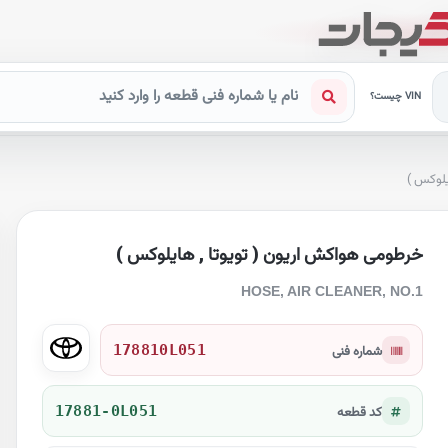
VIN چیست؟
یلوکس )
خرطومی هواکش اریون ( تویوتا , هایلوکس )
HOSE, AIR CLEANER, NO.1
178810L051
شماره فنی
17881-0L051
کد قطعه