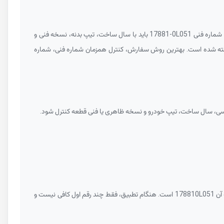
17881-0L051
باید با سال ساخت، تیپ بدنه، نسخه فنی و
زه سال ۲۰۰۵ ثبت شده و جدول پایین بر اساس همین داده ساخته شده است. بهترین روش سفارش، کنترل همزمان شماره فنی، شماره
اسی، سال ساخت، تیپ خودرو و نسخه ظاهری یا فنی قطعه کنترل شود.
آن
178810L051
است. هنگام تطبیق، فقط چند رقم اول کافی نیست و