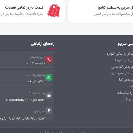
ل سریع به سراسر کشور
قیمت به‌روز تمامی قطعات
ل محصولات به سراسر کشور
خرید قطعات با قیمت به روز در ا
سی سریع
راه‌های ارتباطی
 لوازم یدکی خودرو
تلفن پشتیبانی
م یدکی تویوتا
02182800330
زم یدکی لکسوس
م یدکی هیوندای
پشتیبانی واتساپ
م یدکی کیا
09028011403
ه
اره یدکیجات
پست الکترونیک
س با ما
support{at}yadakijat.com
دفتر مرکزی
تهران، بزرگراه بابایی، ابتدای یاسینی 
تمامی حقوق برای یدکیجات محفوظ است.