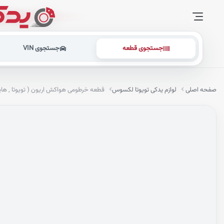
جستجوی قطعه
جستجوی VIN
صفحه اصلی
لوازم یدکی تویوتا لکسوس
قطعه خرطومی هواکش اریون ( تویوتا , ها