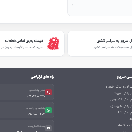
ل سریع به سراسر کشور
قیمت به‌روز تمامی قطعات
ل محصولات به سراسر کشور
خرید قطعات با قیمت به روز در ا
سی سریع
راه‌های ارتباطی
 لوازم یدکی خودرو
تلفن پشتیبانی
م یدکی تویوتا
02182800330
زم یدکی لکسوس
م یدکی هیوندای
پشتیبانی واتساپ
م یدکی کیا
09028011403
ه
اره یدکیجات
پست الکترونیک
س با ما