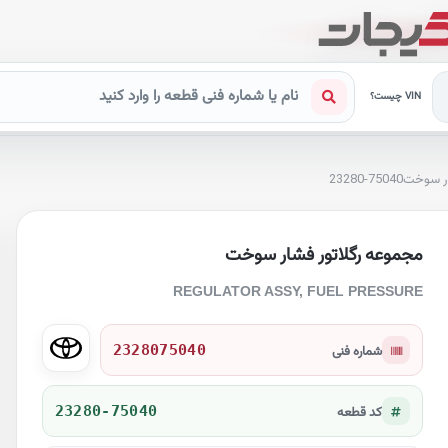
VIN چیست؟
ار سوخت
23280-75040
مجموعه رگلاتور فشار سوخت
REGULATOR ASSY, FUEL PRESSURE
2328075040
شماره فنی
23280-75040
کد قطعه