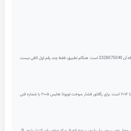
ه آن
2328075040
است. هنگام تطبیق، فقط چند رقم اول کافی نیست
محل نصب روی ریل یا پمپ، نوع اتصال و کد موتور باید کنترل شود. اگر