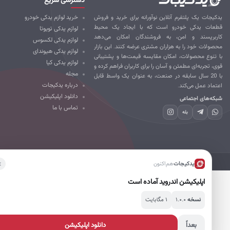
کیجات یک پلتفرم آنلاین نوآورانه برای خرید و فروش
خرید لوازم یدکی خودرو
طعات یدکی خودرو است که با ایجاد یک محیط
لوازم یدکی تویوتا
ربرپسند و امن، به فروشندگان امکان می‌دهد
لوازم یدکی لکسوس
صولات خود را به هزاران مشتری عرضه کنند. این بازار
لوازم یدکی هیوندای
 تنوع محصولات، امکان مقایسه قیمت‌ها و پشتیبانی
لوازم یدکی کیا
ی، تجربه‌ای مطمئن و آسان را برای کاربران فراهم کرده و
مجله
با 20 سال سابقه در صنعت، به عنوان یک واسط قابل
درباره یدکیجات
تماد عمل می‌کند.
دانلود اپلیکیشن
که‌های اجتماعی
تماس با ما
بله
تمامی حقوق برای یدکیجات محفوظ است.
یدکیجات
هم‌اکنون
اپلیکیشن اندروید آماده است
۱.۰.۰
۱ مگابایت
نسخه
بعداً
دانلود اپلیکیشن