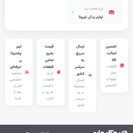
مرکز قطعات برند
لوازم یدکی تویوتا
تضمین
ارسال
قیمت
تیم
اصالت
سریع
به‌روز
پشتیبان
کالا
به
تمامی
ی
قطعات
سراسر
قطعات
حرفه‌ای
اصل
خرید
مشاوره
کشور
تویوتا و
قطعات
تخصصی
ارسال
لکسوس
با قیمت
قبل و
محصولا
به روز در
بعد از
ت به
ایران
خرید
سراسر
کشور
دسترسی سریع