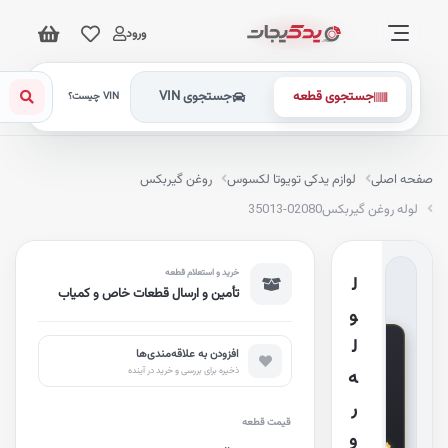
ورود
جستجوی قطعه
جستجوی VIN
VIN چیست؟
فحه اصلی
لوازم یدکی تویوتا لکسوس
روغن گیربکس
لوله روغن گیربکس
35013-02080
خرید و استعلام قطعه
ل
تأمین و ارسال قطعات خاص و کمیاب
و
G
ل
e
افزودن به علاقه‌مندی‌ها
n
ذخیره برای بررسی و خرید در آینده
ه
u
i
n
ر
e
قیمت قطعه
P
و
a