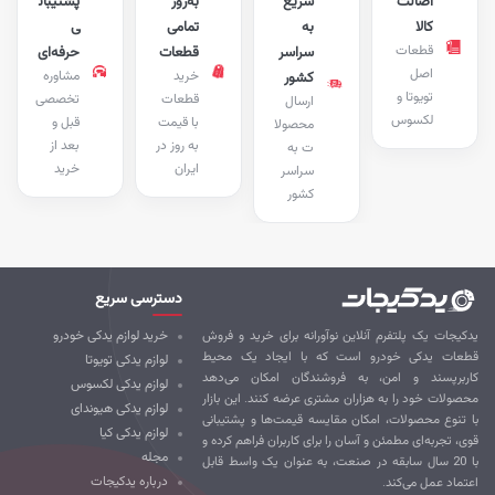
اصالت
سریع
به‌روز
پشتیبان
کالا
به
تمامی
ی
قطعات
سراسر
قطعات
حرفه‌ای
اصل
خرید
مشاوره
کشور
تویوتا و
قطعات
تخصصی
ارسال
لکسوس
با قیمت
قبل و
محصولا
به روز در
بعد از
ت به
ایران
خرید
سراسر
کشور
دسترسی سریع
کیجات یک پلتفرم آنلاین نوآورانه برای خرید و فروش
خرید لوازم یدکی خودرو
طعات یدکی خودرو است که با ایجاد یک محیط
لوازم یدکی تویوتا
ربرپسند و امن، به فروشندگان امکان می‌دهد
لوازم یدکی لکسوس
صولات خود را به هزاران مشتری عرضه کنند. این بازار
لوازم یدکی هیوندای
 تنوع محصولات، امکان مقایسه قیمت‌ها و پشتیبانی
لوازم یدکی کیا
ی، تجربه‌ای مطمئن و آسان را برای کاربران فراهم کرده و
مجله
با 20 سال سابقه در صنعت، به عنوان یک واسط قابل
درباره یدکیجات
تماد عمل می‌کند.