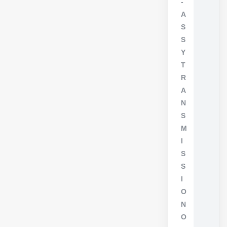
-
A
S
S
Y
T
R
A
N
S
M
I
S
S
I
O
N
O