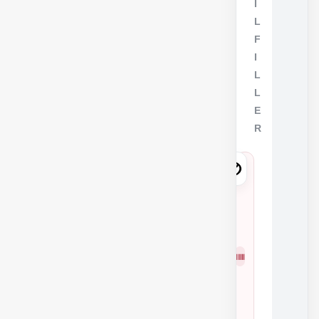
I
L
F
I
L
L
E
R
3
5
0
1
شمار
3
ه
0
فنی
2
0