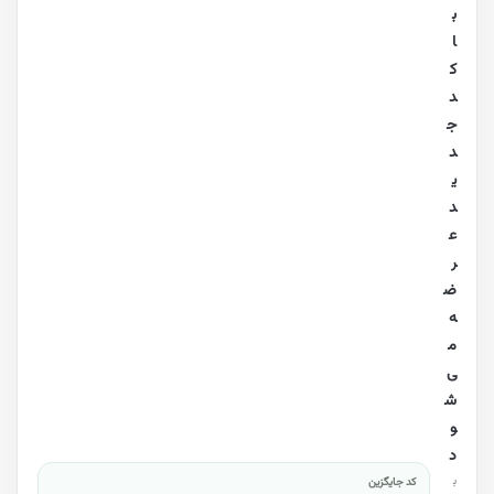
ب
ا
ک
د
ج
د
ی
د
ع
ر
ض
ه
م
ی‌
ش
و
د
ب
کد جایگزین