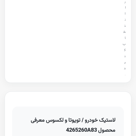
ر
ا
ا
ن
ت
خ
ا
ب
ک
ن
ی
د
.
لاستیک خودرو / تویوتا و لکسوس معرفی
محصول 4265260A83