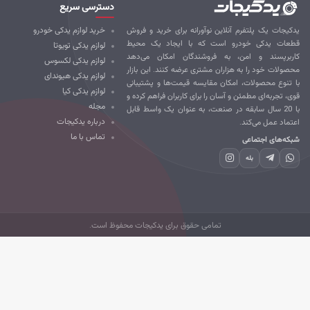
دسترسی سریع
کیجات یک پلتفرم آنلاین نوآورانه برای خرید و فروش
خرید لوازم یدکی خودرو
طعات یدکی خودرو است که با ایجاد یک محیط
لوازم یدکی تویوتا
ربرپسند و امن، به فروشندگان امکان می‌دهد
لوازم یدکی لکسوس
صولات خود را به هزاران مشتری عرضه کنند. این بازار
لوازم یدکی هیوندای
 تنوع محصولات، امکان مقایسه قیمت‌ها و پشتیبانی
لوازم یدکی کیا
ی، تجربه‌ای مطمئن و آسان را برای کاربران فراهم کرده و
مجله
با 20 سال سابقه در صنعت، به عنوان یک واسط قابل
درباره یدکیجات
تماد عمل می‌کند.
تماس با ما
که‌های اجتماعی
بله
تمامی حقوق برای یدکیجات محفوظ است.