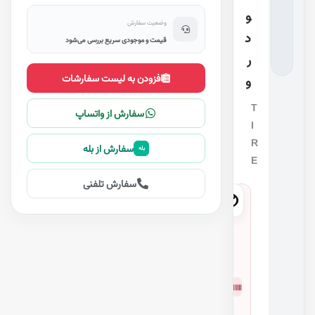
و
وضعیت سفارش
د
قیمت و موجودی سریع بررسی می‌شود
ر
افزودن به لیست سفارشات
و
T
سفارش از واتساپ
I
R
سفارش از بله
بله
E
سفارش تلفنی
4
2
6
5
شمار
2
ه
6
فنی