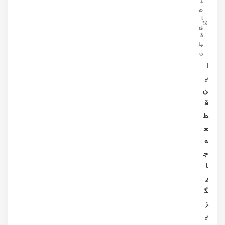
د
ه
ا
ی
ق
بل
ی
ا
ی
ن
ق
ط
ع
ه
ج
ا
ی
گ
ز
ی