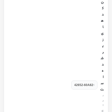
ن
ک
د
ه
ا
ی
ز
ی
ر
ش
د
ه
ا
س
42652-60A82
ت
ب
ر
ا
ی