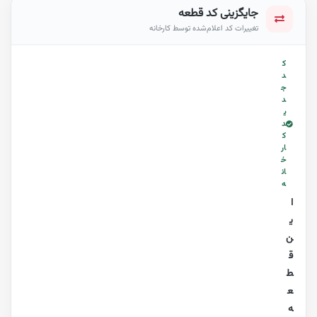
جایگزینی کد قطعه
تغییرات کد اعلام‌شده توسط کارخانه
ک
د
ج
د
ی
د
ک
ار
خ
ان
ه
ا
ی
ن
ق
ط
ع
ه