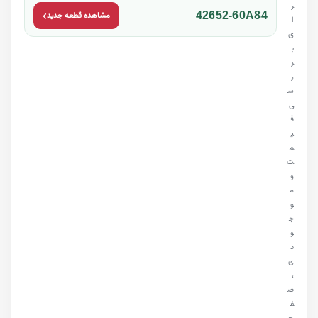
ر
42652-60A84
مشاهده قطعه جدید
ا
ی
ب
ر
ر
س
ی
ق
ی
م
ت
و
م
و
ج
و
د
ی
،
ص
ف
ح