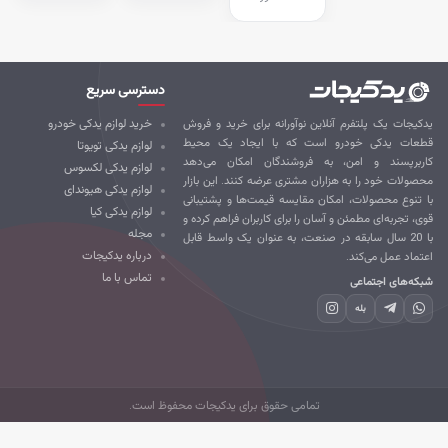
دسترسی سریع
کیجات یک پلتفرم آنلاین نوآورانه برای خرید و فروش
خرید لوازم یدکی خودرو
طعات یدکی خودرو است که با ایجاد یک محیط
لوازم یدکی تویوتا
ربرپسند و امن، به فروشندگان امکان می‌دهد
لوازم یدکی لکسوس
صولات خود را به هزاران مشتری عرضه کنند. این بازار
لوازم یدکی هیوندای
 تنوع محصولات، امکان مقایسه قیمت‌ها و پشتیبانی
لوازم یدکی کیا
ی، تجربه‌ای مطمئن و آسان را برای کاربران فراهم کرده و
مجله
با 20 سال سابقه در صنعت، به عنوان یک واسط قابل
درباره یدکیجات
تماد عمل می‌کند.
تماس با ما
که‌های اجتماعی
بله
تمامی حقوق برای یدکیجات محفوظ است.