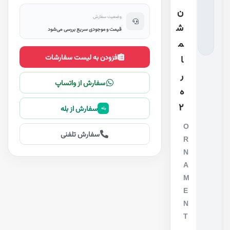
ن
وضعیت سفارش
ش
قیمت و موجودی سریع بررسی می‌شود
م
افزودن به لیست سفارشات
ا
ر
سفارش از واتساپ
ه
۲
سفارش از بله
بله
O
سفارش تلفنی
R
N
A
M
E
N
T
,