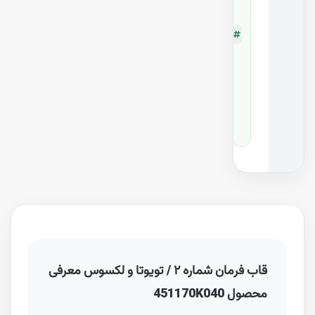
7
کد
-
قطع
ه
0
K
0
4
0
قاب فرمان شماره ۲ / تویوتا و لکسوس معرفی
محصول 451170K040