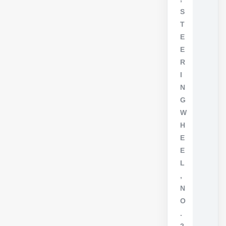
S
T
E
E
R
I
N
G
W
H
E
E
L
,
N
O
.