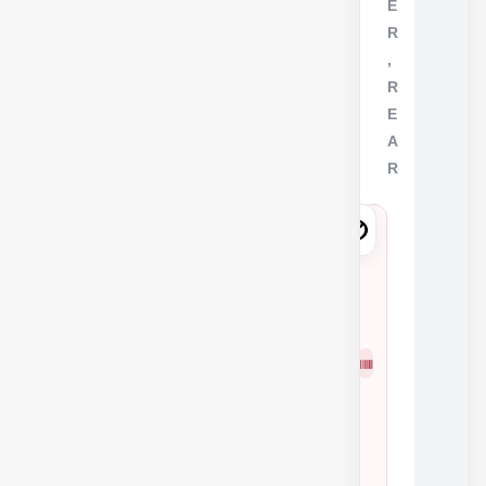
E
R
,
R
E
A
R
4
8
8
1
شمار
2
ه
3
فنی
3
2
5