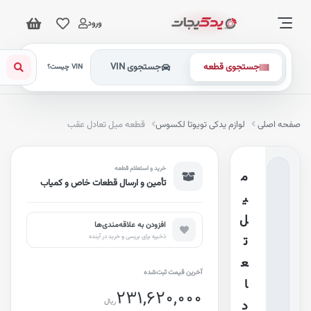
ورود
جستجوی قطعه
جستجوی VIN
VIN چیست؟
فحه اصلی
لوازم یدکی تویوتا لکسوس
قطعه میل تعادل عقب
خرید و استعلام قطعه
م
تأمین و ارسال قطعات خاص و کمیاب
ی
ل
افزودن به علاقه‌مندی‌ها
ذخیره برای بررسی و خرید در آینده
ت
ع
آخرین قیمت ثبت‌شده
ا
231,620,000
ریال
د