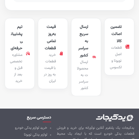
تضمین
ارسال
قیمت
تیم
اصالت
سریع
به‌روز
پشتیبان
کالا
به
تمامی
ی
قطعات
سراسر
قطعات
حرفه‌ای
اصل
خرید
مشاوره
کشور
تویوتا و
قطعات
تخصصی
ارسال
لکسوس
با قیمت
قبل و
محصولا
به روز در
بعد از
ت به
ایران
خرید
سراسر
کشور
دسترسی سریع
کیجات یک پلتفرم آنلاین نوآورانه برای خرید و فروش
خرید لوازم یدکی خودرو
طعات یدکی خودرو است که با ایجاد یک محیط
لوازم یدکی تویوتا