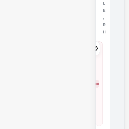
L
E
,
R
H
5
2
1
2
شمار
7
ه
0
فنی
K
0
4
0