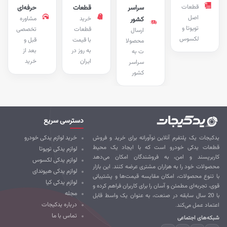
قطعات
سراسر
قطعات
حرفه‌ای
اصل
خرید
مشاوره
کشور
تویوتا و
قطعات
تخصصی
ارسال
لکسوس
با قیمت
قبل و
محصولا
به روز در
بعد از
ت به
ایران
خرید
سراسر
کشور
دسترسی سریع
کیجات یک پلتفرم آنلاین نوآورانه برای خرید و فروش
خرید لوازم یدکی خودرو
طعات یدکی خودرو است که با ایجاد یک محیط
لوازم یدکی تویوتا
ربرپسند و امن، به فروشندگان امکان می‌دهد
لوازم یدکی لکسوس
صولات خود را به هزاران مشتری عرضه کنند. این بازار
لوازم یدکی هیوندای
 تنوع محصولات، امکان مقایسه قیمت‌ها و پشتیبانی
لوازم یدکی کیا
ی، تجربه‌ای مطمئن و آسان را برای کاربران فراهم کرده و
مجله
با 20 سال سابقه در صنعت، به عنوان یک واسط قابل
درباره یدکیجات
تماد عمل می‌کند.
تماس با ما
که‌های اجتماعی