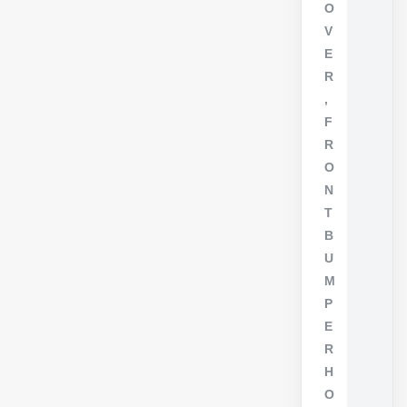
O
V
E
R
,
F
R
O
N
T
B
U
M
P
E
R
H
O