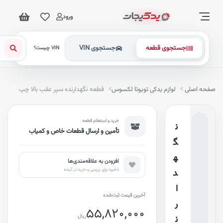
ورود
جستجوی قطعه
جستجوی VIN
VIN چیست؟
فحه اصلی
لوازم یدکی تویوتا لکسوس
قطعه نگهدارنده سپر عقب بالا چپ
خرید و استعلام قطعه
ن
تأمین و ارسال قطعات خاص و کمیاب
گ
ه
افزودن به علاقه‌مندی‌ها
ذخیره برای بررسی و خرید در آینده
د
ا
آخرین قیمت ثبت‌شده
ر
55,820,000
ریال
ن