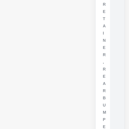
R
E
T
A
I
N
E
R
,
R
E
A
R
B
U
M
P
E