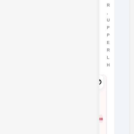
R
,
U
P
P
E
R
L
H
5
2
5
6
شمار
3
ه
0
فنی
2