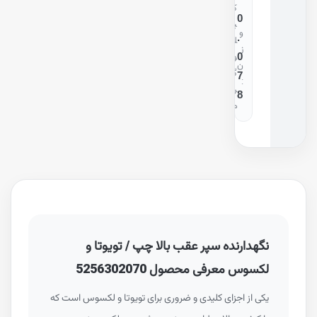
ک
0
ی
و
.
ل
ز
0
و
ن
گ
7
:
ر
8
م
نگهدارنده سپر عقب بالا چپ / تویوتا و
لکسوس معرفی محصول 5256302070
یکی از اجزای کلیدی و ضروری برای تویوتا و لکسوس است که