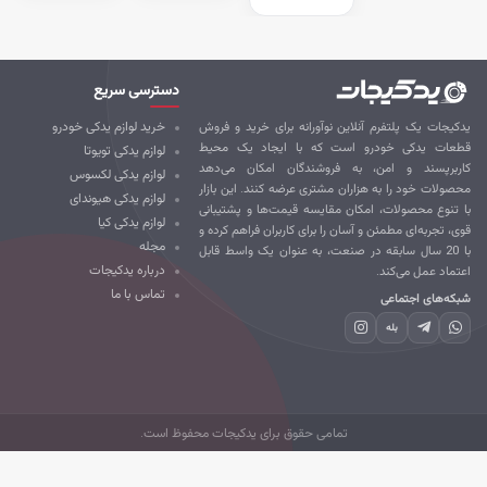
دسترسی سریع
کیجات یک پلتفرم آنلاین نوآورانه برای خرید و فروش
خرید لوازم یدکی خودرو
طعات یدکی خودرو است که با ایجاد یک محیط
لوازم یدکی تویوتا
ربرپسند و امن، به فروشندگان امکان می‌دهد
لوازم یدکی لکسوس
صولات خود را به هزاران مشتری عرضه کنند. این بازار
لوازم یدکی هیوندای
 تنوع محصولات، امکان مقایسه قیمت‌ها و پشتیبانی
لوازم یدکی کیا
ی، تجربه‌ای مطمئن و آسان را برای کاربران فراهم کرده و
مجله
با 20 سال سابقه در صنعت، به عنوان یک واسط قابل
درباره یدکیجات
تماد عمل می‌کند.
تماس با ما
که‌های اجتماعی
بله
تمامی حقوق برای یدکیجات محفوظ است.