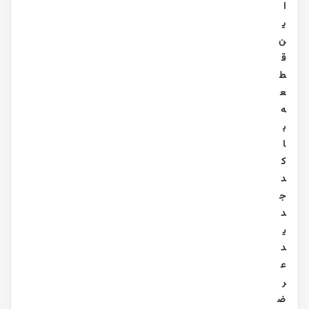
ا
ی
ن
ق
ط
ع
ه
ب
ا
ک
د
ج
د
ی
د
ع
ر
ض