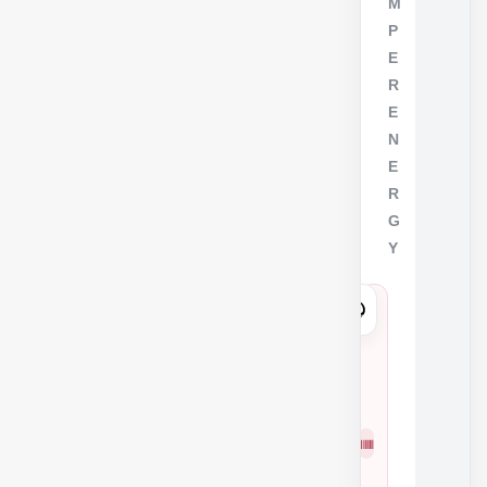
M
P
E
R
E
N
E
R
G
Y
5
2
6
1
شمار
5
ه
3
فنی