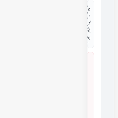
ک
0
ی
و
.
ل
ز
2
و
ن
گ
0
:
ر
0
م
س
ا
ز
گ
ا
ر
ی
ق