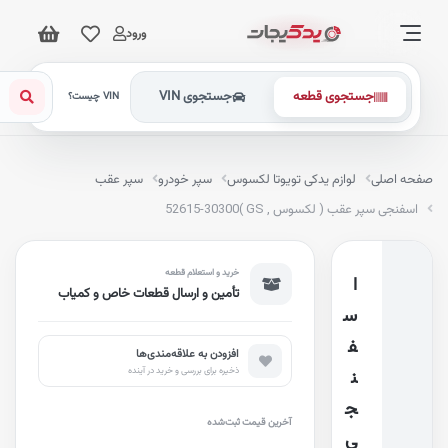
ورود
جستجوی قطعه
جستجوی VIN
VIN چیست؟
فحه اصلی
لوازم یدکی تویوتا لکسوس
سپر خودرو
سپر عقب
اسفنجی سپر عقب ( لکسوس , GS )
52615-30300
خرید و استعلام قطعه
ا
تأمین و ارسال قطعات خاص و کمیاب
س
ف
افزودن به علاقه‌مندی‌ها
ذخیره برای بررسی و خرید در آینده
ن
ج
آخرین قیمت ثبت‌شده
ی