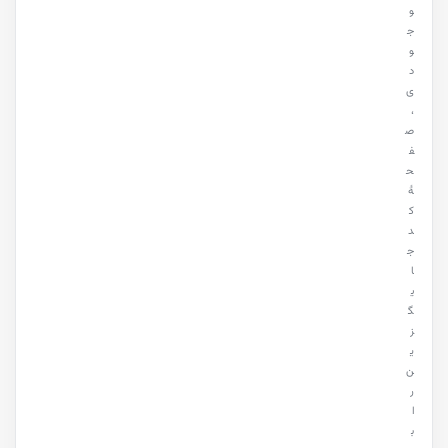
و
ج
و
د
ی
،
ص
ف
ح
هٔ
ک
د
ج
ا
ی
گ
ز
ی
ن
ر
ا
ب