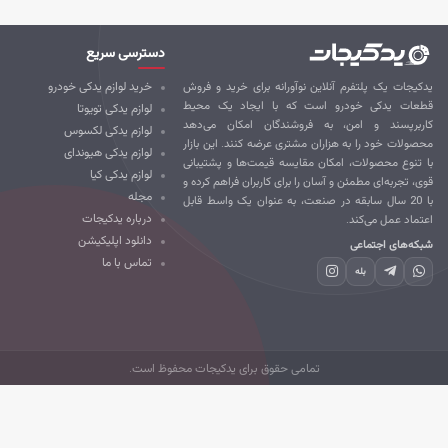
دسترسی سریع
کیجات یک پلتفرم آنلاین نوآورانه برای خرید و فروش
خرید لوازم یدکی خودرو
طعات یدکی خودرو است که با ایجاد یک محیط
لوازم یدکی تویوتا
ربرپسند و امن، به فروشندگان امکان می‌دهد
لوازم یدکی لکسوس
صولات خود را به هزاران مشتری عرضه کنند. این بازار
لوازم یدکی هیوندای
 تنوع محصولات، امکان مقایسه قیمت‌ها و پشتیبانی
لوازم یدکی کیا
ی، تجربه‌ای مطمئن و آسان را برای کاربران فراهم کرده و
مجله
با 20 سال سابقه در صنعت، به عنوان یک واسط قابل
درباره یدکیجات
تماد عمل می‌کند.
دانلود اپلیکیشن
که‌های اجتماعی
تماس با ما
بله
تمامی حقوق برای یدکیجات محفوظ است.