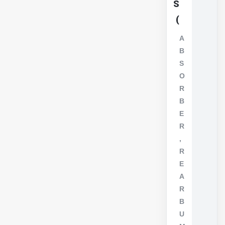
S
)
A
B
S
O
R
B
E
R
,
R
E
A
R
B
U