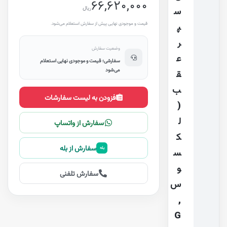
66,620,000
ریال
س
قیمت و موجودی نهایی پیش از سفارش استعلام می‌شود.
پ
ر
وضعیت سفارش
ع
سفارشی؛ قیمت و موجودی نهایی استعلام
می‌شود
ق
ب
افزودن به لیست سفارشات
(
ل
سفارش از واتساپ
ک
سفارش از بله
بله
س
و
سفارش تلفنی
س
,
G