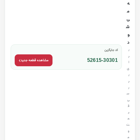
ه
م
ی‌
ش
و
د
ب
کد جایگزین
ر
52615-30301
مشاهده قطعه جدید
ا
ی
ب
ر
ر
س
ی
ق
ی
م
ت
و
م