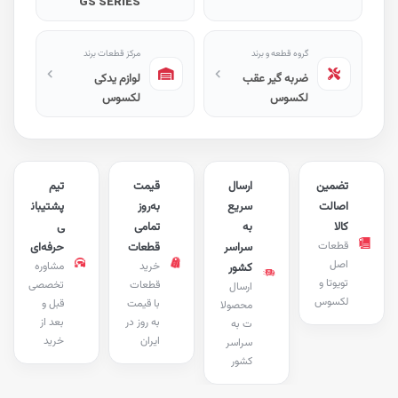
GS SERIES
گروه قطعه و برند
مرکز قطعات برند
ضربه گیر عقب
لوازم یدکی
لکسوس
لکسوس
تضمین
ارسال
قیمت
تیم
اصالت
سریع
به‌روز
پشتیبان
کالا
به
تمامی
ی
قطعات
سراسر
قطعات
حرفه‌ای
اصل
خرید
مشاوره
کشور
تویوتا و
قطعات
تخصصی
ارسال
لکسوس
با قیمت
قبل و
محصولا
به روز در
بعد از
ت به
ایران
خرید
سراسر
کشور