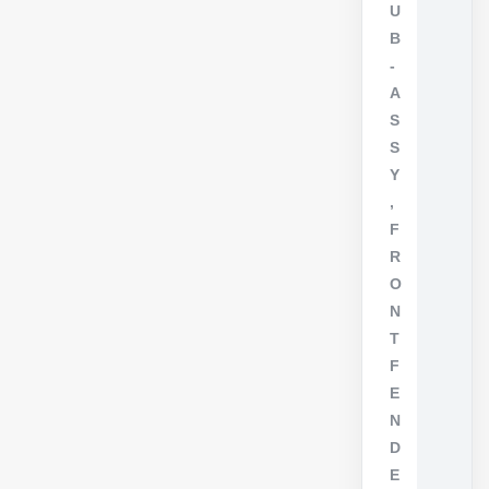
U
B
-
A
S
S
Y
,
F
R
O
N
T
F
E
N
D
E