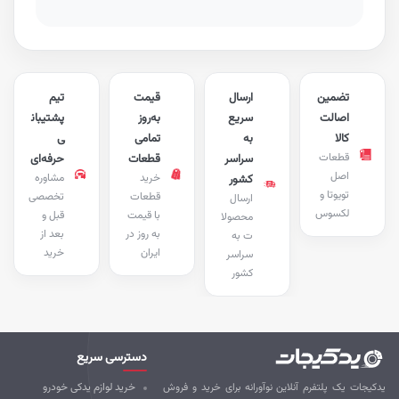
تضمین
ارسال
قیمت
تیم
اصالت
سریع
به‌روز
پشتیبان
کالا
به
تمامی
ی
قطعات
سراسر
قطعات
حرفه‌ای
اصل
خرید
مشاوره
کشور
تویوتا و
قطعات
تخصصی
ارسال
لکسوس
با قیمت
قبل و
محصولا
به روز در
بعد از
ت به
ایران
خرید
سراسر
کشور
دسترسی سریع
کیجات یک پلتفرم آنلاین نوآورانه برای خرید و فروش
خرید لوازم یدکی خودرو