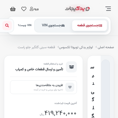
ورود
جستجوی قطعه
جستجوی VIN
VIN چیست؟
فحه اصلی
لوازم یدکی تویوتا لکسوس
قطعه سینی گلگیر جلو راست
خرید و استعلام قطعه
س
تأمین و ارسال قطعات خاص و کمیاب
ی
ن
افزودن به علاقه‌مندی‌ها
ذخیره برای بررسی و خرید در آینده
ی
گ
آخرین قیمت ثبت‌شده
ل
419,240,000
ریال
گ