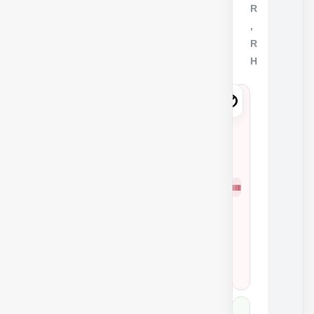
R
,
R
H
5
3
7
0
شمار
1
ه
0
فنی
K
2
4
0