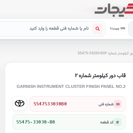
VIN چیست؟
ر کیلومتر شماره ۲
55475-33030-B0
قاب دور کیلومتر شماره ۲
GARNISH INSTRUMENT CLUSTER FINISH PANEL NO.2
5547533030B0
شماره فنی
55475-33030-B0
کد قطعه