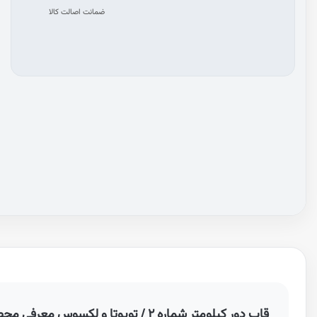
ضمانت اصالت کالا
قاب دور کیلومتر شماره ۲ / تویوتا و لکسوس معرفی محصول 5547533030B0