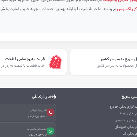
یدکی لکسوس
می‌باشد. ما در تلاشیم تا با ارائه بهترین خدمات، تجربه خرید رضایت‌بخشی 
ل سریع به سراسر کشور
قیمت به‌روز تمامی قطعات
ل محصولات به سراسر کشور
خرید قطعات با قیمت به روز در ا
سی سریع
راه‌های ارتباطی
 لوازم یدکی خودرو
تلفن پشتیبانی
م یدکی تویوتا
02182800330
زم یدکی لکسوس
م یدکی هیوندای
پشتیبانی واتساپ
م یدکی کیا
09028011403