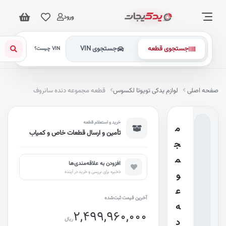
ورود
جستجوی قطعه
جستجوی VIN
VIN چیست؟
فحه اصلی
لوازم یدکی تویوتا لکسوس
قطعه مجموعه دنده سانروف
خرید و استعلام قطعه
م
تأمین و ارسال قطعات خاص و کمیاب
ج
م
افزودن به علاقه‌مندی‌ها
ذخیره برای بررسی و خرید در آینده
و
ع
آخرین قیمت ثبت‌شده
ه
2,499,960,000
ریال
د