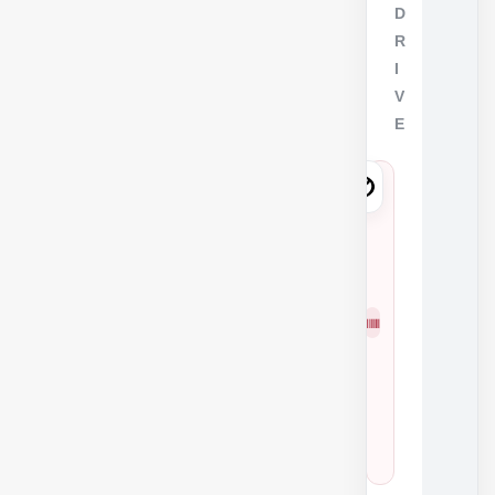
D
R
I
V
E
6
3
2
6
شمار
0
ه
3
فنی
3
0
6
0