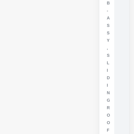
B
-
A
S
S
Y
,
S
L
I
D
I
N
G
R
O
O
F