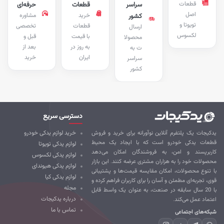
قطعات
سراسر
قطعات
حرفه‌ای
اصل
خرید
مشاوره
کشور
تویوتا و
قطعات
تخصصی
ارسال
لکسوس
با قیمت
قبل و
محصولا
به روز در
بعد از
ت به
ایران
خرید
سراسر
کشور
دسترسی سریع
کیجات یک پلتفرم آنلاین نوآورانه برای خرید و فروش
خرید لوازم یدکی خودرو
طعات یدکی خودرو است که با ایجاد یک محیط
لوازم یدکی تویوتا
ربرپسند و امن، به فروشندگان امکان می‌دهد
لوازم یدکی لکسوس
صولات خود را به هزاران مشتری عرضه کنند. این بازار
لوازم یدکی هیوندای
 تنوع محصولات، امکان مقایسه قیمت‌ها و پشتیبانی
لوازم یدکی کیا
ی، تجربه‌ای مطمئن و آسان را برای کاربران فراهم کرده و
مجله
با 20 سال سابقه در صنعت، به عنوان یک واسط قابل
درباره یدکیجات
تماد عمل می‌کند.
تماس با ما
که‌های اجتماعی