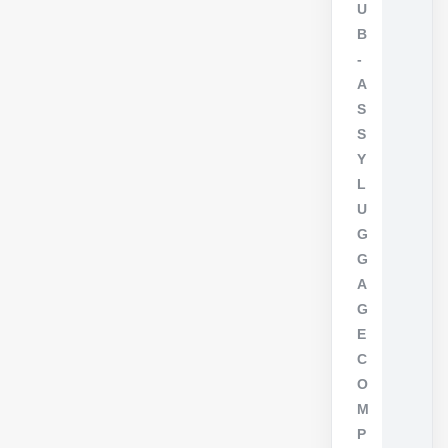
U
B
-
A
S
S
Y
L
U
G
G
A
G
E
C
O
M
P