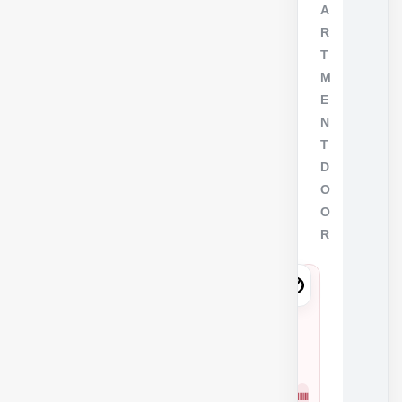
A
R
T
M
E
N
T
D
O
O
R
6
4
4
0
شمار
1
ه