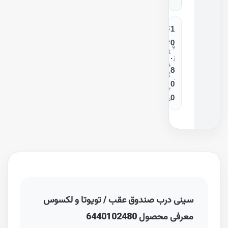
ک
1
ی
0
و
ل
.
ز
و
ن
8
گ
:
0
ر
0
م
سینی درب صندوق عقب / تویوتا و لکسوس
معرفی محصول 6440102480