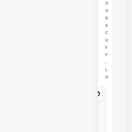
O
O
R
S
C
U
F
F
,
L
H
6
7
9
1
8
شمار