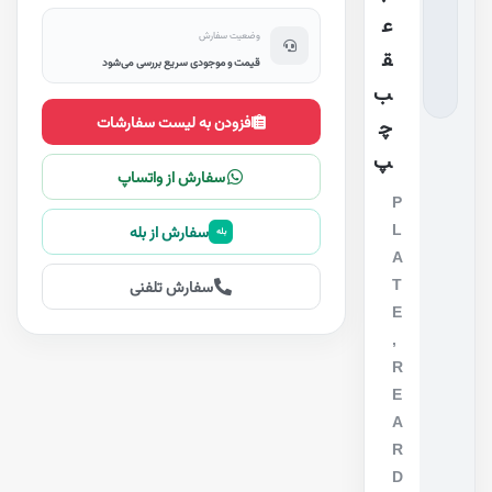
ع
وضعیت سفارش
ق
قیمت و موجودی سریع بررسی می‌شود
ب
افزودن به لیست سفارشات
چ
پ
سفارش از واتساپ
P
L
سفارش از بله
بله
A
T
سفارش تلفنی
E
,
R
E
A
R
D