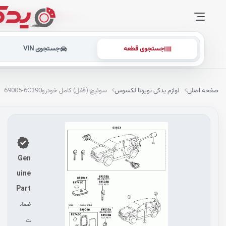
جستجوی قطعه
جستجوی VIN
صفحه اصلی
لوازم یدکی تویوتا لکسوس
سوئیچ (قفل) کامل خودرو
69005-6C390
Gen
uine
Part
ضمان
ت