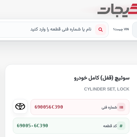
VIN چیست؟
سوئیچ (قفل) کامل خودرو
CYLINDER SET, LOCK
690056C390
شماره فنی
69005-6C390
کد قطعه