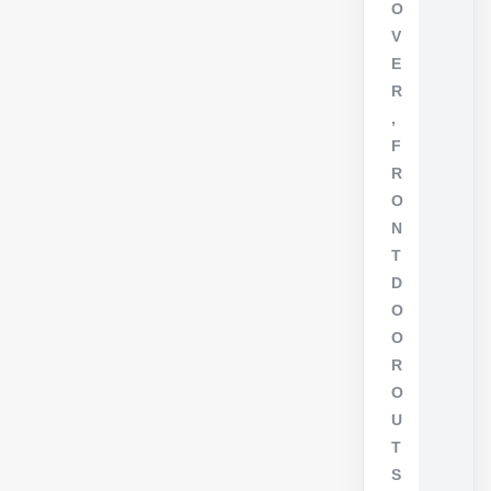
O
V
E
R
,
F
R
O
N
T
D
O
O
R
O
U
T
S