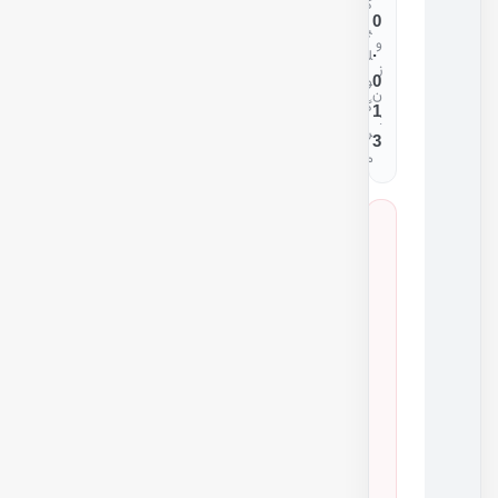
ک
0
ی
و
.
ل
ز
0
و
ن
گ
1
:
ر
3
م
س
ا
ز
گ
ا
ر
ی
ق
ط