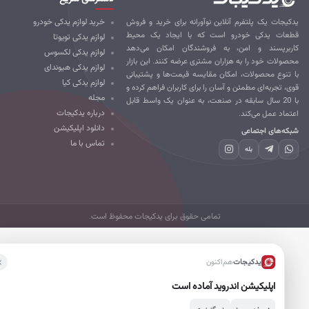
کیجات یک پلتفرم آنلاین نوآورانه برای خرید و فروش
خرید لوازم یدکی خودرو
طعات یدکی خودرو است که با ایجاد یک محیط
لوازم یدکی تویوتا
ربرپسند و امن، به فروشندگان امکان می‌دهد
لوازم یدکی لکسوس
صولات خود را به هزاران مشتری عرضه کنند. این بازار
لوازم یدکی هیوندای
 تنوع محصولات، امکان مقایسه قیمت‌ها و پشتیبانی
لوازم یدکی کیا
ی، تجربه‌ای مطمئن و آسان را برای کاربران فراهم کرده و
مجله
با 20 سال سابقه در صنعت، به عنوان یک واسط قابل
درباره یدکیجات
تماد عمل می‌کند.
دانلود اپلیکیشن
که‌های اجتماعی
تماس با ما
بله
تمامی حقوق برای یدکیجات محفوظ است.
یدکیجات
هم‌اکنون
اپلیکیشن اندروید آماده است