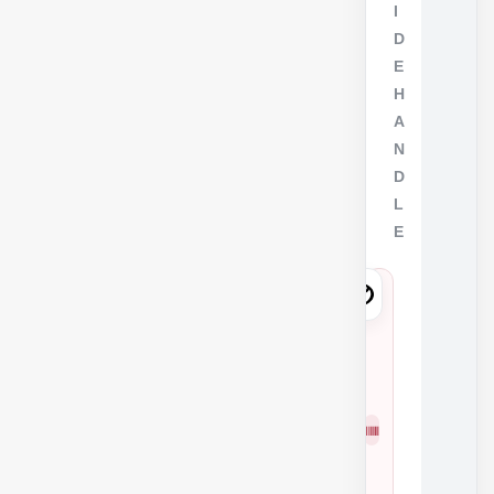
I
D
E
H
A
N
D
L
E
6
9
2
1
شمار
7
ه
0
فنی
K